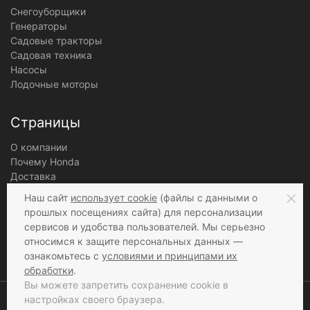
Снегоуборщики
Генераторы
Садовые тракторы
Садовая техника
Насосы
Лодочные моторы
Страницы
О компании
Почему Honda
Доставка
Оплата
Наш сайт
использует cookie
(файлы с данными о
Гарантии
прошлых посещениях сайта) для персонализации
Магазин в Москве
сервисов и удобства пользователей. Мы серьезно
Рекомендации по топливу
относимся к защите персональных данных —
Политика конфиденциальности
ознакомьтесь с
условиями и принципами их
Правила работы
обработки
.
Вы можете запретить сохранение cookie в
настройках своего браузера.
© 2026 HONDA TOOLS