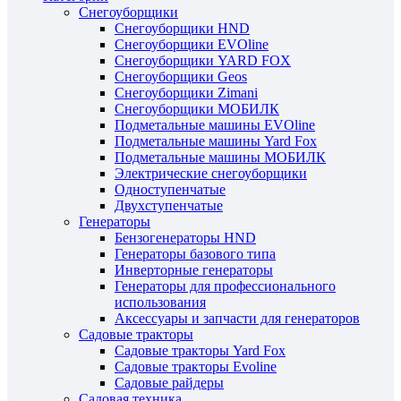
Снегоуборщики
Снегоуборщики HND
Снегоуборщики EVOline
Снегоуборщики YARD FOX
Снегоуборщики Geos
Снегоуборщики Zimani
Снегоуборщики МОБИЛК
Подметальные машины EVOline
Подметальные машины Yard Fox
Подметальные машины МОБИЛК
Электрические снегоуборщики
Одноступенчатые
Двухступенчатые
Генераторы
Бензогенераторы HND
Генераторы базового типа
Инверторные генераторы
Генераторы для профессионального
использования
Аксессуары и запчасти для генераторов
Садовые тракторы
Садовые тракторы Yard Fox
Садовые тракторы Evoline
Садовые райдеры
Садовая техника