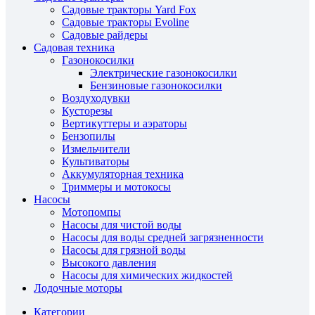
Садовые тракторы Yard Fox
Садовые тракторы Evoline
Садовые райдеры
Садовая техника
Газонокосилки
Электрические газонокосилки
Бензиновые газонокосилки
Воздуходувки
Кусторезы
Вертикуттеры и аэраторы
Бензопилы
Измельчители
Культиваторы
Аккумуляторная техника
Триммеры и мотокосы
Насосы
Мотопомпы
Насосы для чистой воды
Насосы для воды средней загрязненности
Насосы для грязной воды
Высокого давления
Насосы для химических жидкостей
Лодочные моторы
Категории