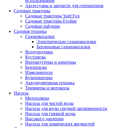
использования
Аксессуары и запчасти для генераторов
Садовые тракторы
Садовые тракторы Yard Fox
Садовые тракторы Evoline
Садовые райдеры
Садовая техника
Газонокосилки
Электрические газонокосилки
Бензиновые газонокосилки
Воздуходувки
Кусторезы
Вертикуттеры и аэраторы
Бензопилы
Измельчители
Культиваторы
Аккумуляторная техника
Триммеры и мотокосы
Насосы
Мотопомпы
Насосы для чистой воды
Насосы для воды средней загрязненности
Насосы для грязной воды
Высокого давления
Насосы для химических жидкостей