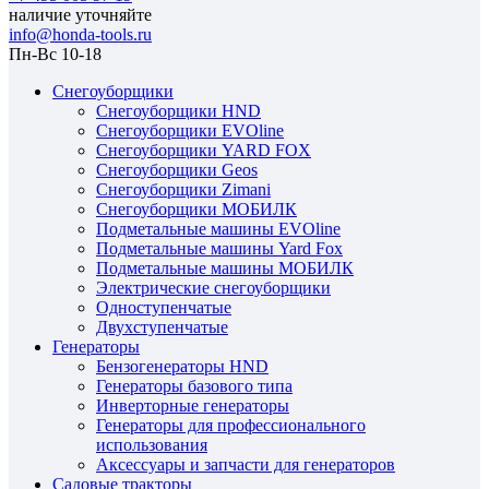
наличие уточняйте
info@honda-tools.ru
Пн-Вс 10-18
Снегоуборщики
Снегоуборщики HND
Снегоуборщики EVOline
Снегоуборщики YARD FOX
Снегоуборщики Geos
Снегоуборщики Zimani
Снегоуборщики МОБИЛК
Подметальные машины EVOline
Подметальные машины Yard Fox
Подметальные машины МОБИЛК
Электрические снегоуборщики
Одноступенчатые
Двухступенчатые
Генераторы
Бензогенераторы HND
Генераторы базового типа
Инверторные генераторы
Генераторы для профессионального
использования
Аксессуары и запчасти для генераторов
Садовые тракторы