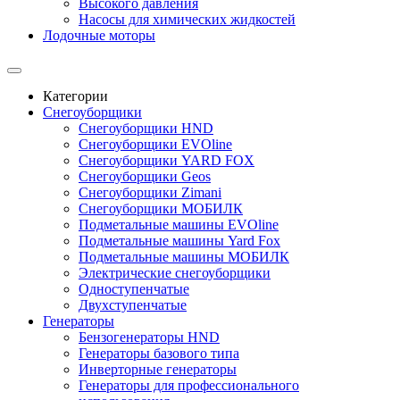
Высокого давления
Насосы для химических жидкостей
Лодочные моторы
Категории
Снегоуборщики
Снегоуборщики HND
Снегоуборщики EVOline
Снегоуборщики YARD FOX
Снегоуборщики Geos
Снегоуборщики Zimani
Снегоуборщики МОБИЛК
Подметальные машины EVOline
Подметальные машины Yard Fox
Подметальные машины МОБИЛК
Электрические снегоуборщики
Одноступенчатые
Двухступенчатые
Генераторы
Бензогенераторы HND
Генераторы базового типа
Инверторные генераторы
Генераторы для профессионального