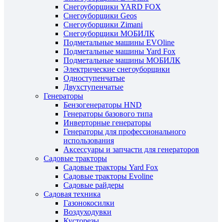
Снегоуборщики YARD FOX
Снегоуборщики Geos
Снегоуборщики Zimani
Снегоуборщики МОБИЛК
Подметальные машины EVOline
Подметальные машины Yard Fox
Подметальные машины МОБИЛК
Электрические снегоуборщики
Одноступенчатые
Двухступенчатые
Генераторы
Бензогенераторы HND
Генераторы базового типа
Инверторные генераторы
Генераторы для профессионального
использования
Аксессуары и запчасти для генераторов
Садовые тракторы
Садовые тракторы Yard Fox
Садовые тракторы Evoline
Садовые райдеры
Садовая техника
Газонокосилки
Воздуходувки
Кусторезы