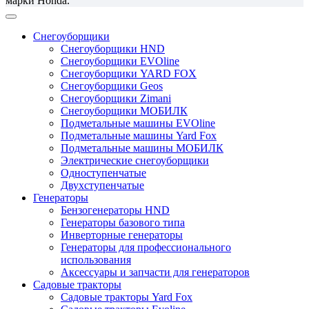
марки Honda.
Снегоуборщики
Снегоуборщики HND
Снегоуборщики EVOline
Снегоуборщики YARD FOX
Снегоуборщики Geos
Снегоуборщики Zimani
Снегоуборщики МОБИЛК
Подметальные машины EVOline
Подметальные машины Yard Fox
Подметальные машины МОБИЛК
Электрические снегоуборщики
Одноступенчатые
Двухступенчатые
Генераторы
Бензогенераторы HND
Генераторы базового типа
Инверторные генераторы
Генераторы для профессионального
использования
Аксессуары и запчасти для генераторов
Садовые тракторы
Садовые тракторы Yard Fox