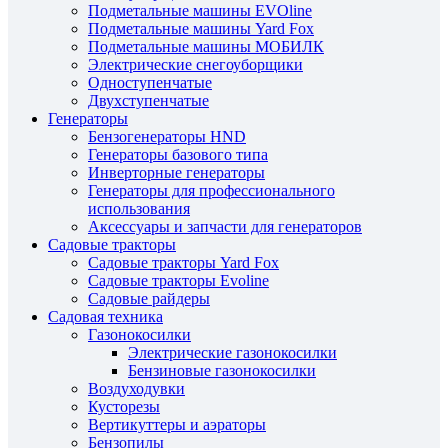
Подметальные машины EVOline
Подметальные машины Yard Fox
Подметальные машины МОБИЛК
Электрические снегоуборщики
Одноступенчатые
Двухступенчатые
Генераторы
Бензогенераторы HND
Генераторы базового типа
Инверторные генераторы
Генераторы для профессионального
использования
Аксессуары и запчасти для генераторов
Садовые тракторы
Садовые тракторы Yard Fox
Садовые тракторы Evoline
Садовые райдеры
Садовая техника
Газонокосилки
Электрические газонокосилки
Бензиновые газонокосилки
Воздуходувки
Кусторезы
Вертикуттеры и аэраторы
Бензопилы