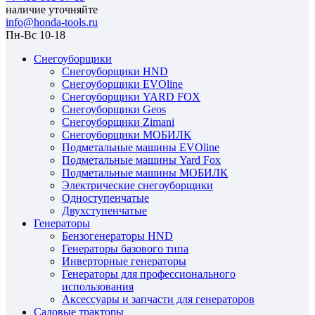
наличие уточняйте
info@honda-tools.ru
Пн-Вс 10-18
Снегоуборщики
Снегоуборщики HND
Снегоуборщики EVOline
Снегоуборщики YARD FOX
Снегоуборщики Geos
Снегоуборщики Zimani
Снегоуборщики МОБИЛК
Подметальные машины EVOline
Подметальные машины Yard Fox
Подметальные машины МОБИЛК
Электрические снегоуборщики
Одноступенчатые
Двухступенчатые
Генераторы
Бензогенераторы HND
Генераторы базового типа
Инверторные генераторы
Генераторы для профессионального
использования
Аксессуары и запчасти для генераторов
Садовые тракторы