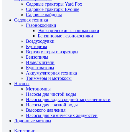
Садовые тракторы Yard Fox
Садовые тракторы Evoline
Садовые райдеры
Садовая техника
Газонокосилки
Электрические газонокосилки
Бензиновые газонокосилки
Воздуходувки
Кусторезы
Вертикуттеры и аэраторы
Бензопилы
Измельчители
Культиваторы
Аккумуляторная техника
Триммеры и мотокосы
Насосы
Мотопомпы
Насосы для чистой воды
Насосы для воды средней загрязненности
Насосы для грязной воды
Высокого давления
Насосы для химических жидкостей
Лодочные моторы
Категории