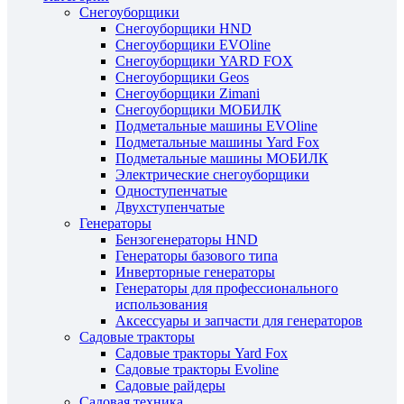
Снегоуборщики
Снегоуборщики HND
Снегоуборщики EVOline
Снегоуборщики YARD FOX
Снегоуборщики Geos
Снегоуборщики Zimani
Снегоуборщики МОБИЛК
Подметальные машины EVOline
Подметальные машины Yard Fox
Подметальные машины МОБИЛК
Электрические снегоуборщики
Одноступенчатые
Двухступенчатые
Генераторы
Бензогенераторы HND
Генераторы базового типа
Инверторные генераторы
Генераторы для профессионального
использования
Аксессуары и запчасти для генераторов
Садовые тракторы
Садовые тракторы Yard Fox
Садовые тракторы Evoline
Садовые райдеры
Садовая техника