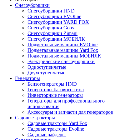
Снегоуборщики
Снегоуборщики HND
Снегоуборщики EVOline
Снегоуборщики YARD FOX
Снегоуборщики Geos
Снегоуборщики Zimani
Снегоуборщики МОБИЛК
Подметальные машины EVOline
Подметальные машины Yard Fox
Подметальные машины МОБИЛК
Электрические снегоуборщики
Одноступенчатые
Двухступенчатые
Генераторы
Бензогенераторы HND
Генераторы базового типа
Инверторные генераторы
Генераторы для профессионального
использования
Аксессуары и запчасти для генераторов
Садовые тракторы
Садовые тракторы Yard Fox
Садовые тракторы Evoline
Садовые райдеры