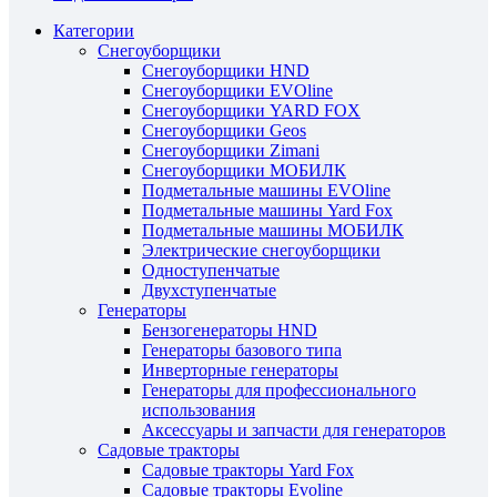
Категории
Снегоуборщики
Снегоуборщики HND
Снегоуборщики EVOline
Снегоуборщики YARD FOX
Снегоуборщики Geos
Снегоуборщики Zimani
Снегоуборщики МОБИЛК
Подметальные машины EVOline
Подметальные машины Yard Fox
Подметальные машины МОБИЛК
Электрические снегоуборщики
Одноступенчатые
Двухступенчатые
Генераторы
Бензогенераторы HND
Генераторы базового типа
Инверторные генераторы
Генераторы для профессионального
использования
Аксессуары и запчасти для генераторов
Садовые тракторы
Садовые тракторы Yard Fox
Садовые тракторы Evoline