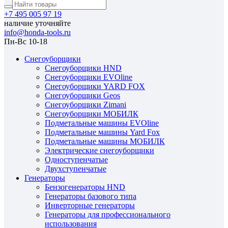
+7 495 005 97 19
наличие уточняйте
info@honda-tools.ru
Пн-Вс 10-18
Снегоуборщики
Снегоуборщики HND
Снегоуборщики EVOline
Снегоуборщики YARD FOX
Снегоуборщики Geos
Снегоуборщики Zimani
Снегоуборщики МОБИЛК
Подметальные машины EVOline
Подметальные машины Yard Fox
Подметальные машины МОБИЛК
Электрические снегоуборщики
Одноступенчатые
Двухступенчатые
Генераторы
Бензогенераторы HND
Генераторы базового типа
Инверторные генераторы
Генераторы для профессионального
использования