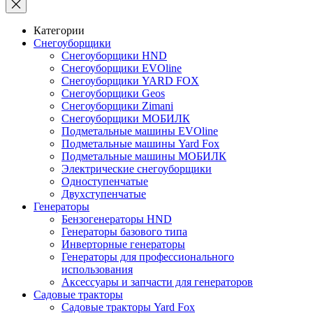
Категории
Снегоуборщики
Снегоуборщики HND
Снегоуборщики EVOline
Снегоуборщики YARD FOX
Снегоуборщики Geos
Снегоуборщики Zimani
Снегоуборщики МОБИЛК
Подметальные машины EVOline
Подметальные машины Yard Fox
Подметальные машины МОБИЛК
Электрические снегоуборщики
Одноступенчатые
Двухступенчатые
Генераторы
Бензогенераторы HND
Генераторы базового типа
Инверторные генераторы
Генераторы для профессионального
использования
Аксессуары и запчасти для генераторов
Садовые тракторы
Садовые тракторы Yard Fox