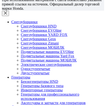
прямой ссылки на источник. Официальный дилер торговой
марки Honda.
Снегоуборщики
Снегоуборщики HND
Снегоуборщики EVOline
Снегоуборщики YARD FOX
Снегоуборщики Geos
Снегоуборщики Zimani
Снегоуборщики МОБИЛК
Подметальные машины EVOline
Подметальные машины Yard Fox
Подметальные машины МОБИЛК
Электрические снегоуборщики
Одноступенчатые
Двухступенчатые
Генераторы
Бензогенераторы HND
Генераторы базового типа
Инверторные генераторы
Генераторы для профессионального
использования
Аксессуары и запчасти для генераторов