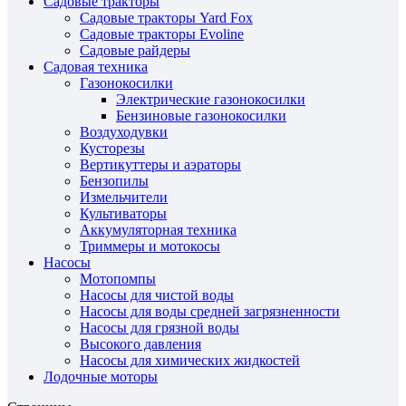
Садовые тракторы
Садовые тракторы Yard Fox
Садовые тракторы Evoline
Садовые райдеры
Садовая техника
Газонокосилки
Электрические газонокосилки
Бензиновые газонокосилки
Воздуходувки
Кусторезы
Вертикуттеры и аэраторы
Бензопилы
Измельчители
Культиваторы
Аккумуляторная техника
Триммеры и мотокосы
Насосы
Мотопомпы
Насосы для чистой воды
Насосы для воды средней загрязненности
Насосы для грязной воды
Высокого давления
Насосы для химических жидкостей
Лодочные моторы