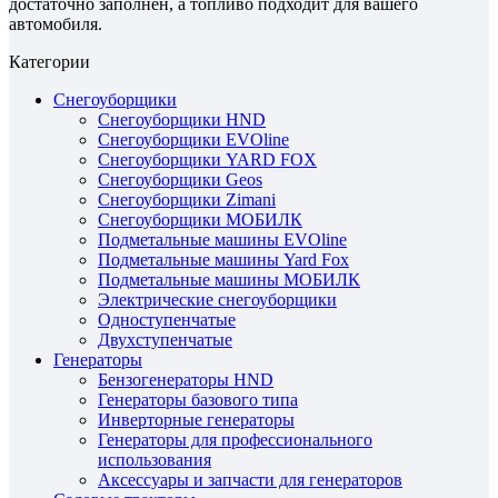
достаточно заполнен, а топливо подходит для вашего
автомобиля.
Категории
Снегоуборщики
Снегоуборщики HND
Снегоуборщики EVOline
Снегоуборщики YARD FOX
Снегоуборщики Geos
Снегоуборщики Zimani
Снегоуборщики МОБИЛК
Подметальные машины EVOline
Подметальные машины Yard Fox
Подметальные машины МОБИЛК
Электрические снегоуборщики
Одноступенчатые
Двухступенчатые
Генераторы
Бензогенераторы HND
Генераторы базового типа
Инверторные генераторы
Генераторы для профессионального
использования
Аксессуары и запчасти для генераторов