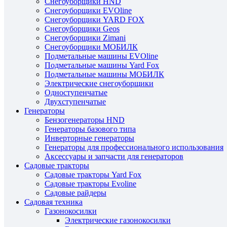
Снегоуборщики HND
Снегоуборщики EVOline
Снегоуборщики YARD FOX
Снегоуборщики Geos
Снегоуборщики Zimani
Снегоуборщики МОБИЛК
Подметальные машины EVOline
Подметальные машины Yard Fox
Подметальные машины МОБИЛК
Электрические снегоуборщики
Одноступенчатые
Двухступенчатые
Генераторы
Бензогенераторы HND
Генераторы базового типа
Инверторные генераторы
Генераторы для профессионального использования
Аксессуары и запчасти для генераторов
Садовые тракторы
Садовые тракторы Yard Fox
Садовые тракторы Evoline
Садовые райдеры
Садовая техника
Газонокосилки
Электрические газонокосилки