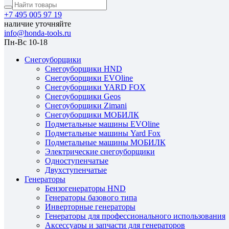
+7 495 005 97 19
наличие уточняйте
info@honda-tools.ru
Пн-Вс 10-18
Снегоуборщики
Снегоуборщики HND
Снегоуборщики EVOline
Снегоуборщики YARD FOX
Снегоуборщики Geos
Снегоуборщики Zimani
Снегоуборщики МОБИЛК
Подметальные машины EVOline
Подметальные машины Yard Fox
Подметальные машины МОБИЛК
Электрические снегоуборщики
Одноступенчатые
Двухступенчатые
Генераторы
Бензогенераторы HND
Генераторы базового типа
Инверторные генераторы
Генераторы для профессионального использования
Аксессуары и запчасти для генераторов