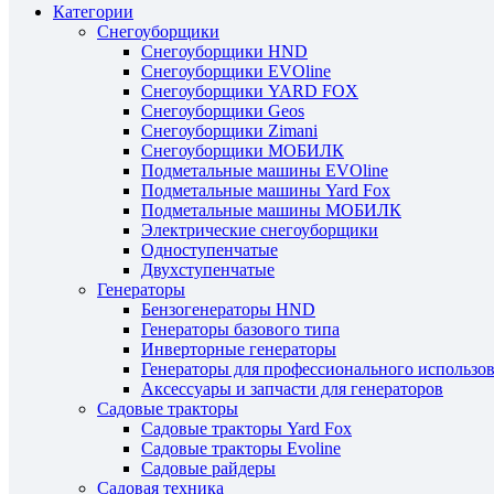
Категории
Снегоуборщики
Снегоуборщики HND
Снегоуборщики EVOline
Снегоуборщики YARD FOX
Снегоуборщики Geos
Снегоуборщики Zimani
Снегоуборщики МОБИЛК
Подметальные машины EVOline
Подметальные машины Yard Fox
Подметальные машины МОБИЛК
Электрические снегоуборщики
Одноступенчатые
Двухступенчатые
Генераторы
Бензогенераторы HND
Генераторы базового типа
Инверторные генераторы
Генераторы для профессионального использо
Аксессуары и запчасти для генераторов
Садовые тракторы
Садовые тракторы Yard Fox
Садовые тракторы Evoline
Садовые райдеры
Садовая техника