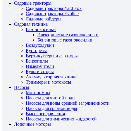
Садовые тракторы
Садовые тракторы Yard Fox
Садовые тракторы Evoline
Садовые райдеры
Садовая техника
Газонокосилки
Электрические газонокосилки
Бензиновые газонокосилки
Воздуходувки
Кусторезы
Вертикуттеры и аэраторы
Бензопилы
Измельчители
Культиваторы
Аккумуляторная техника
Триммеры и мотокосы
Насосы
Мотопомпы
Насосы для чистой воды
Насосы для воды средней загрязненности
Насосы для грязной воды
Высокого давления
Насосы для химических жидкостей
Лодочные моторы