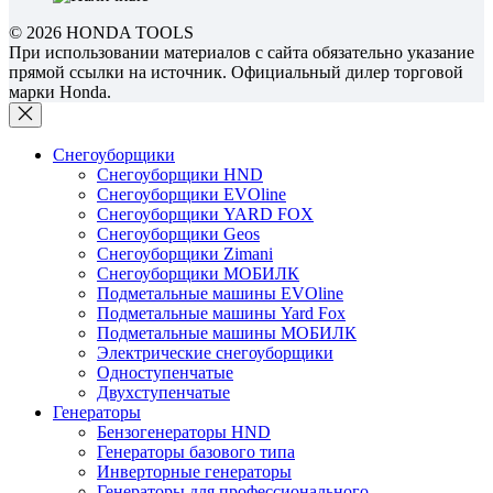
© 2026 HONDA TOOLS
При использовании материалов с сайта обязательно указание
прямой ссылки на источник. Официальный дилер торговой
марки Honda.
Снегоуборщики
Снегоуборщики HND
Снегоуборщики EVOline
Снегоуборщики YARD FOX
Снегоуборщики Geos
Снегоуборщики Zimani
Снегоуборщики МОБИЛК
Подметальные машины EVOline
Подметальные машины Yard Fox
Подметальные машины МОБИЛК
Электрические снегоуборщики
Одноступенчатые
Двухступенчатые
Генераторы
Бензогенераторы HND
Генераторы базового типа
Инверторные генераторы
Генераторы для профессионального