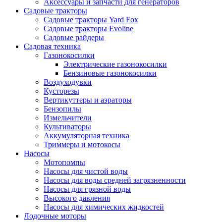
Аксессуары и запчасти для генераторов
Садовые тракторы
Садовые тракторы Yard Fox
Садовые тракторы Evoline
Садовые райдеры
Садовая техника
Газонокосилки
Электрические газонокосилки
Бензиновые газонокосилки
Воздуходувки
Кусторезы
Вертикуттеры и аэраторы
Бензопилы
Измельчители
Культиваторы
Аккумуляторная техника
Триммеры и мотокосы
Насосы
Мотопомпы
Насосы для чистой воды
Насосы для воды средней загрязненности
Насосы для грязной воды
Высокого давления
Насосы для химических жидкостей
Лодочные моторы