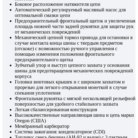
Боковое расположение натяжителя цепи
Автоматический регулируемый масляный насос для
оптимальной смазки цепи
Предохранительный фронтальный щиток и увеличенная
площадь нижней части задней рукоятки для защиты рук
от механических повреждений
Механический цепной тормоз привода для остановки в
случае контакта конца шины с твердым предметом
(отскоке) с возможностью ручного управления с
помощью изменения положения фронтального
предохранительного щитка
Зубчатый упор и выступ цепного захвата у основания
шины для предотвращения механических повреждений
корпуса
Головки винтовых крышек и с широким захватом и
прорезью для легкого открывания монеткой в случае
спекания уплотнения
Фронтальная рукоятка с мягкой нескользящей рельефной
поверхностью для удобного стабильного захвата
Легкая сбалансированная конструкция
Высококачественные направляющая шина и цепь марки
Oregon (США)
Мембранный карбюратор
Система зажигания: конденсаторное (CDI)
Топливо: смесь бензина (АИ-92 и выше) с 2-тактным