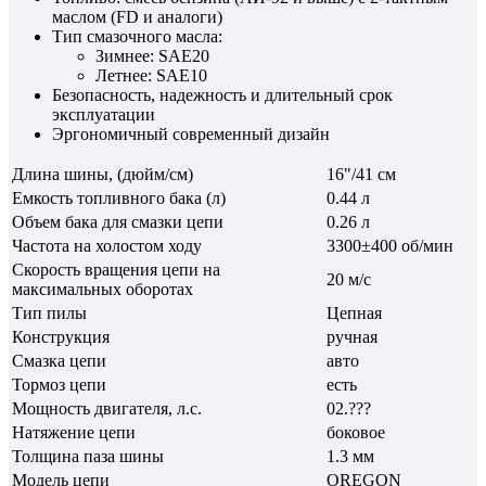
маслом (FD и аналоги)
Тип смазочного масла:
Зимнее: SAE20
Летнее: SAE10
Безопасность, надежность и длительный срок
эксплуатации
Эргономичный современный дизайн
Длина шины, (дюйм/см)
16"/41 см
Емкость топливного бака (л)
0.44 л
Объем бака для смазки цепи
0.26 л
Частота на холостом ходу
3300±400 об/мин
Скорость вращения цепи на
20 м/с
максимальных оборотах
Тип пилы
Цепная
Конструкция
ручная
Смазка цепи
авто
Тормоз цепи
есть
Мощность двигателя, л.с.
02.???
Натяжение цепи
боковое
Толщина паза шины
1.3 мм
Модель цепи
OREGON