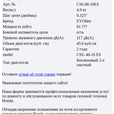
Арт. №
CSG46-16ES
Вес(кг)
4.9 кг
Шаг цепи (дюймы)
0.325"
Бренд
EVOline
Мощность (кВт)
01.???
Боковой натяжитель цепи
есть
Уровень звукового давления дБ(A)
117 дБ(А)
Объем двигателя (куб. см)
45.6 куб.см
Гарантия
2 года
model
CSG 46-16 ES
Бензиновый 2-х
Тип двигателя
тактный
Оставьте
отзыв об этом товаре
первым!
Уважаемые посетители нашего сайта!
Наша фирма занимается профессиональным оказанием услуг
по ремонту и обслуживанию всех товаров силовой техники
Honda.
Обладая широкими познаниями во всем ассортименте
силовых товаров Honda, наши специалисты готовы