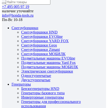
+7 495 005 97 19
наличие уточняйте
info@honda-tools.ru
Пн-Вс 10-18
Снегоуборщики
Снегоуборщики HND
Снегоуборщики EVOline
Снегоуборщики YARD FOX
Снегоуборщики Geos
Снегоуборщики Zimani
Снегоуборщики МОБИЛК
Подметальные машины EVOline
Подметальные машины Yard Fox
Подметальные машины МОБИЛК
Электрические снегоуборщики
Одноступенчатые
Двухступенчатые
Генераторы
Бензогенераторы HND
Генераторы базового типа
Инверторные генераторы
Генераторы для профессионального
использования