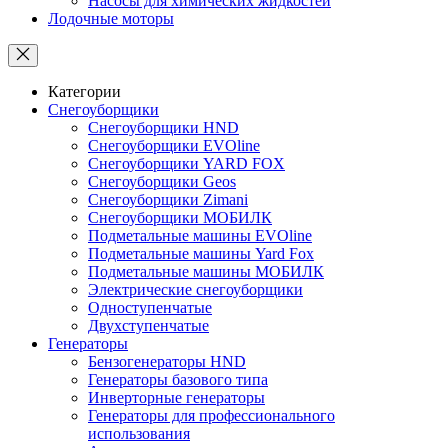
Насосы для химических жидкостей
Лодочные моторы
Категории
Снегоуборщики
Снегоуборщики HND
Снегоуборщики EVOline
Снегоуборщики YARD FOX
Снегоуборщики Geos
Снегоуборщики Zimani
Снегоуборщики МОБИЛК
Подметальные машины EVOline
Подметальные машины Yard Fox
Подметальные машины МОБИЛК
Электрические снегоуборщики
Одноступенчатые
Двухступенчатые
Генераторы
Бензогенераторы HND
Генераторы базового типа
Инверторные генераторы
Генераторы для профессионального
использования