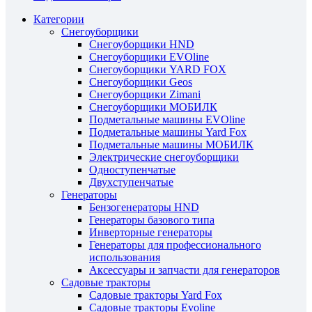
Категории
Снегоуборщики
Снегоуборщики HND
Снегоуборщики EVOline
Снегоуборщики YARD FOX
Снегоуборщики Geos
Снегоуборщики Zimani
Снегоуборщики МОБИЛК
Подметальные машины EVOline
Подметальные машины Yard Fox
Подметальные машины МОБИЛК
Электрические снегоуборщики
Одноступенчатые
Двухступенчатые
Генераторы
Бензогенераторы HND
Генераторы базового типа
Инверторные генераторы
Генераторы для профессионального
использования
Аксессуары и запчасти для генераторов
Садовые тракторы
Садовые тракторы Yard Fox
Садовые тракторы Evoline