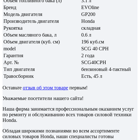
Объем топливного бака (л)
3.1 л
Бренд
EVOline
Модель двигателя
GP200
Производитель двигателя
Honda
Рукоятка
складная
Объем масляного бака, л
0.6 л
Объем двигателя (куб. см)
196 куб.см
model
SCG 40 CPH
Гарантия
2 года
Арт. №
SCG40CPH
Тип двигателя
бензиновый 4-тактный
Травосборник
Есть, 45 л
Оставьте
отзыв об этом товаре
первым!
Уважаемые посетители нашего сайта!
Наша фирма занимается профессиональным оказанием услуг
по ремонту и обслуживанию всех товаров силовой техники
Honda.
Обладая широкими познаниями во всем ассортименте
силовых товаров Honda, наши специалисты готовы