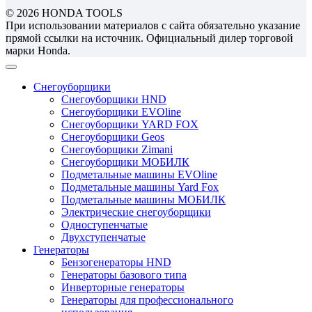
© 2026 HONDA TOOLS
При использовании материалов с сайта обязательно указание
прямой ссылки на источник. Официальный дилер торговой
марки Honda.
Снегоуборщики
Снегоуборщики HND
Снегоуборщики EVOline
Снегоуборщики YARD FOX
Снегоуборщики Geos
Снегоуборщики Zimani
Снегоуборщики МОБИЛК
Подметальные машины EVOline
Подметальные машины Yard Fox
Подметальные машины МОБИЛК
Электрические снегоуборщики
Одноступенчатые
Двухступенчатые
Генераторы
Бензогенераторы HND
Генераторы базового типа
Инверторные генераторы
Генераторы для профессионального