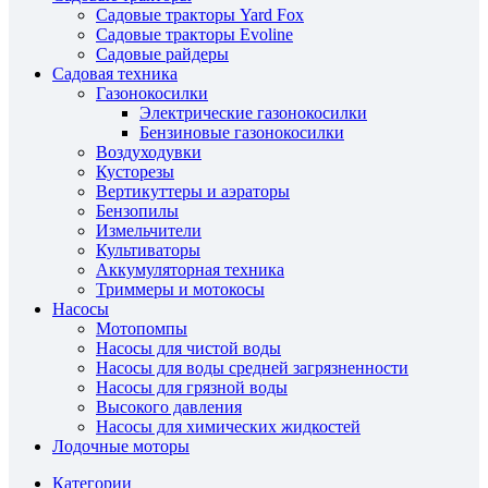
Садовые тракторы Yard Fox
Садовые тракторы Evoline
Садовые райдеры
Садовая техника
Газонокосилки
Электрические газонокосилки
Бензиновые газонокосилки
Воздуходувки
Кусторезы
Вертикуттеры и аэраторы
Бензопилы
Измельчители
Культиваторы
Аккумуляторная техника
Триммеры и мотокосы
Насосы
Мотопомпы
Насосы для чистой воды
Насосы для воды средней загрязненности
Насосы для грязной воды
Высокого давления
Насосы для химических жидкостей
Лодочные моторы
Категории