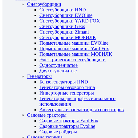
Снегоуборщики
Снегоуборщики HND
Снегоуборщики EVOline
Снегоуборщики YARD FOX
Снегоуборщики Geos
Снегоуборщики Zimani
Снегоуборщики МОБИЛК
Подметальные машины EVOline
Подметальные машины Yard Fox
Подметальные машины МОБИЛК
Электрические снегоуборщики
Одноступенчатые
Двухступенчатые
Генераторы
Бензогенераторы HND
Генераторы базового типа
Инверторные генераторы
Генераторы для профессионального
использования
Аксессуары и запчасти для генераторов
Садовые тракторы
Садовые тракторы Yard Fox
Садовые тракторы Evoline
Садовые райдеры
Садовая техника