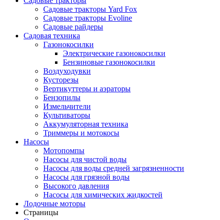
Садовые тракторы
Садовые тракторы Yard Fox
Садовые тракторы Evoline
Садовые райдеры
Садовая техника
Газонокосилки
Электрические газонокосилки
Бензиновые газонокосилки
Воздуходувки
Кусторезы
Вертикуттеры и аэраторы
Бензопилы
Измельчители
Культиваторы
Аккумуляторная техника
Триммеры и мотокосы
Насосы
Мотопомпы
Насосы для чистой воды
Насосы для воды средней загрязненности
Насосы для грязной воды
Высокого давления
Насосы для химических жидкостей
Лодочные моторы
Страницы