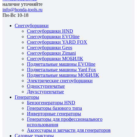
наличие уточняйте
info@honda-tools.ru
Пн-Вс 10-18
Снегоуборщики
Снегоуборщики HND
Снегоуборщики EVOline
Снегоуборщики YARD FOX
Снегоуборщики Geos
Снегоуборщики Zimani
Снегоуборщики МОБИЛК
Подметальные машины EVOline
Подметальные машины Yard Fox
Подметальные машины МОБИЛК
Электрические снегоуборщики
Одноступенчатые
Двухступенчатые
Генераторы
Бензогенераторы HND
Генераторы базового типа
Инверторные генераторы
Генераторы для профессионального
использования
Аксессуары и запчасти для генераторов
Садовые тракторы