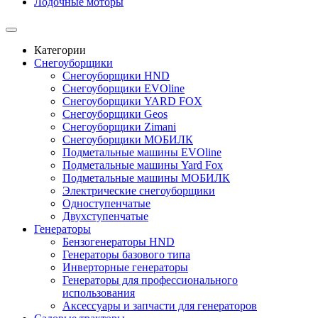
Лодочные моторы
Категории
Снегоуборщики
Снегоуборщики HND
Снегоуборщики EVOline
Снегоуборщики YARD FOX
Снегоуборщики Geos
Снегоуборщики Zimani
Снегоуборщики МОБИЛК
Подметальные машины EVOline
Подметальные машины Yard Fox
Подметальные машины МОБИЛК
Электрические снегоуборщики
Одноступенчатые
Двухступенчатые
Генераторы
Бензогенераторы HND
Генераторы базового типа
Инверторные генераторы
Генераторы для профессионального
использования
Аксессуары и запчасти для генераторов