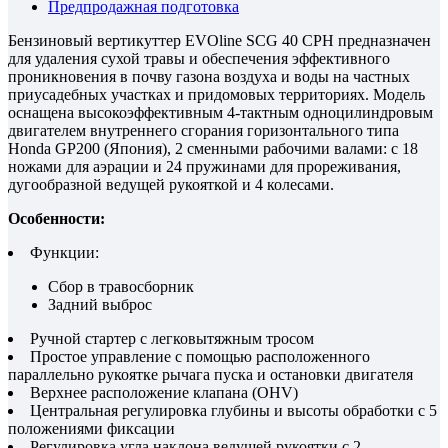
Предпродажная подготовка
Бензиновый вертикуттер EVOline SCG 40 CPH предназначен
для удаления сухой травы и обеспечения эффективного
проникновения в почву газона воздуха и воды на частных
приусадебных участках и придомовых территориях. Модель
оcнащена высокоэффективным 4-тактным одноцилиндровым
двигателем внутреннего сгорания горизонтального типа
Honda GP200 (Япония), 2 сменными рабочими валами: с 18
ножами для аэрации и 24 пружинами для прореживания,
дугообразной ведущей рукояткой и 4 колесами.
Особенности:
Функции:
Сбор в травосборник
Задний выброс
Ручной стартер с легковытяжным тросом
Простое управление с помощью расположенного
параллельно рукоятке рычага пуска и остановки двигателя
Верхнее расположение клапана (OHV)
Центральная регулировка глубины и высоты обработки с 5
положениями фиксации
Регулировка угла наклона ведущей рукоятки с 2