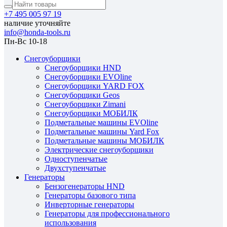
+7 495 005 97 19
наличие уточняйте
info@honda-tools.ru
Пн-Вс 10-18
Снегоуборщики
Снегоуборщики HND
Снегоуборщики EVOline
Снегоуборщики YARD FOX
Снегоуборщики Geos
Снегоуборщики Zimani
Снегоуборщики МОБИЛК
Подметальные машины EVOline
Подметальные машины Yard Fox
Подметальные машины МОБИЛК
Электрические снегоуборщики
Одноступенчатые
Двухступенчатые
Генераторы
Бензогенераторы HND
Генераторы базового типа
Инверторные генераторы
Генераторы для профессионального
использования