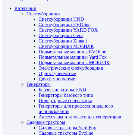
Категории
Снегоуборщики
Снегоуборщики HND
Снегоуборщики EVOline
Снегоуборщики YARD FOX
Снегоуборщики Geos
Снегоуборщики Zimani
Снегоуборщики МОБИЛК
Подметальные машины EVOline
Подметальные машины Yard Fox
Подметальные машины МОБИЛК
Электрические снегоуборщики
Одноступенчатые
Двухступенчатые
Генераторы
Бензогенераторы HND
Генераторы базового типа
Инверторные генераторы
Генераторы для профессионального
использования
Аксессуары и запчасти для генераторов
Садовые тракторы
Садовые тракторы Yard Fox
Садовые тракторы Evoline