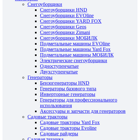
Снегоуборщики
Снегоуборщики HND
Снегоуборщики EVOline
Снегоуборщики YARD FOX
Снегоуборщики Geos
Снегоуборщики Zimani
Снегоуборщики МОБИЛК
Подметальные машины EVOline
Подметальные машины Yard Fox
Подметальные машины МОБИЛК
Электрические снегоуборщики
Одноступенчатые
Двухступенчатые
Генераторы
Бензогенераторы HND
Генераторы базового типа
Инверторные генераторы
Генераторы для профессионального
использования
Аксессуары и запчасти для генераторов
Садовые тракторы
Садовые тракторы Yard Fox
Садовые тракторы Evoline
Садовые райдеры
Садовая техника