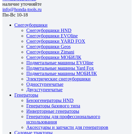
наличие уточняйте
info@honda-tools.ru
Пн-Вс 10-18
Снегоуборщики
Снегоуборщики HND
Снегоуборщики EVOline
Снегоуборщики YARD FOX
Снегоуборщики Geos
Снегоуборщики Zimani
Снегоуборщики МОБИЛК
Подметальные машины EVOline
Подметальные машины Yard Fox
Подметальные машины МОБИЛК
Электрические снегоуборщики
Одноступенчатые
Двухступенчатые
Генераторы
Бензогенераторы HND
Генераторы базового типа
Инверторные генераторы
Генераторы для профессионального
использования
Аксессуары и запчасти для генераторов
Садовые тракторы