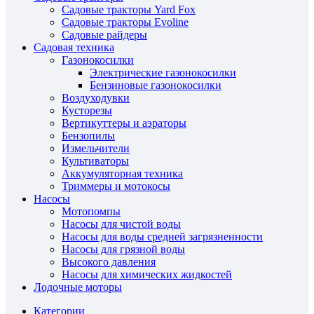
Садовые тракторы Yard Fox
Садовые тракторы Evoline
Садовые райдеры
Садовая техника
Газонокосилки
Электрические газонокосилки
Бензиновые газонокосилки
Воздуходувки
Кусторезы
Вертикуттеры и аэраторы
Бензопилы
Измельчители
Культиваторы
Аккумуляторная техника
Триммеры и мотокосы
Насосы
Мотопомпы
Насосы для чистой воды
Насосы для воды средней загрязненности
Насосы для грязной воды
Высокого давления
Насосы для химических жидкостей
Лодочные моторы
Категории