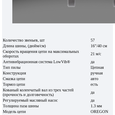
Количество звеньев, шт
57
Длина шины, (дюйм/см)
16"/40 см
Скорость вращения цепи на максимальных
21 м/с
оборотах
Антивибрационная система LowVib®
да
Тип пилы
Цепная
Конструкция
ручная
Смазка цепи
авто
Тормоз цепи
есть
Кованый коленчатый вал из трех частей
да
(прочность и долговечность)
Регулируемый масляный насос
да
Толщина паза шины
1.3 мм
Модель цепи
OREGON