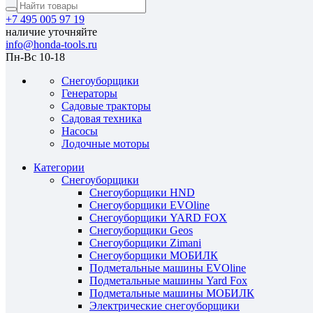
+7 495 005 97 19
наличие уточняйте
info@honda-tools.ru
Пн-Вс 10-18
Снегоуборщики
Генераторы
Садовые тракторы
Садовая техника
Насосы
Лодочные моторы
Категории
Снегоуборщики
Снегоуборщики HND
Снегоуборщики EVOline
Снегоуборщики YARD FOX
Снегоуборщики Geos
Снегоуборщики Zimani
Снегоуборщики МОБИЛК
Подметальные машины EVOline
Подметальные машины Yard Fox
Подметальные машины МОБИЛК
Электрические снегоуборщики