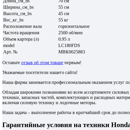
Длина_см_bs
70 см
Ширина_см_bs
55 см
Высота_см_bs
45 см
Вес_кг_bs
55 кг
Расположение вала
горизонтальное
Частота вращения
2500 об/мин
Объем картера (л)
0.95 л
model
LC180FDS
Арт. №
МВК0025883
Оставьте
отзыв об этом товаре
первым!
Уважаемые посетители нашего сайта!
Наша фирма занимается профессиональным оказанием услуг по
Обладая широкими познаниями во всем ассортименте силовых 
техники, запасных частей, комплектующих и расходных матер
включая силовую технику и лодочные моторы.
Наша задача – выполнение работы в кратчайший срок до полног
Гарантийные условия на техники Honda