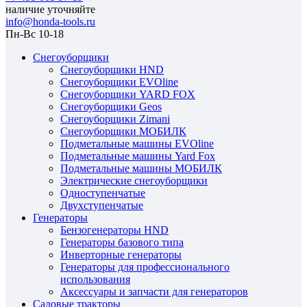
наличие уточняйте
info@honda-tools.ru
Пн-Вс 10-18
Снегоуборщики
Снегоуборщики HND
Снегоуборщики EVOline
Снегоуборщики YARD FOX
Снегоуборщики Geos
Снегоуборщики Zimani
Снегоуборщики МОБИЛК
Подметальные машины EVOline
Подметальные машины Yard Fox
Подметальные машины МОБИЛК
Электрические снегоуборщики
Одноступенчатые
Двухступенчатые
Генераторы
Бензогенераторы HND
Генераторы базового типа
Инверторные генераторы
Генераторы для профессионального
использования
Аксессуары и запчасти для генераторов
Садовые тракторы