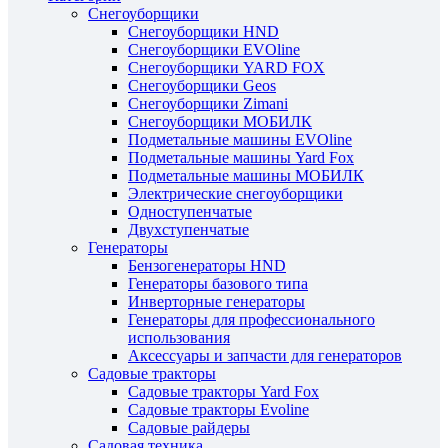
Снегоуборщики
Снегоуборщики HND
Снегоуборщики EVOline
Снегоуборщики YARD FOX
Снегоуборщики Geos
Снегоуборщики Zimani
Снегоуборщики МОБИЛК
Подметальные машины EVOline
Подметальные машины Yard Fox
Подметальные машины МОБИЛК
Электрические снегоуборщики
Одноступенчатые
Двухступенчатые
Генераторы
Бензогенераторы HND
Генераторы базового типа
Инверторные генераторы
Генераторы для профессионального
использования
Аксессуары и запчасти для генераторов
Садовые тракторы
Садовые тракторы Yard Fox
Садовые тракторы Evoline
Садовые райдеры
Садовая техника