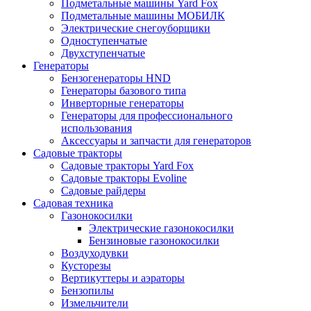
Подметальные машины Yard Fox
Подметальные машины МОБИЛК
Электрические снегоуборщики
Одноступенчатые
Двухступенчатые
Генераторы
Бензогенераторы HND
Генераторы базового типа
Инверторные генераторы
Генераторы для профессионального
использования
Аксессуары и запчасти для генераторов
Садовые тракторы
Садовые тракторы Yard Fox
Садовые тракторы Evoline
Садовые райдеры
Садовая техника
Газонокосилки
Электрические газонокосилки
Бензиновые газонокосилки
Воздуходувки
Кусторезы
Вертикуттеры и аэраторы
Бензопилы
Измельчители