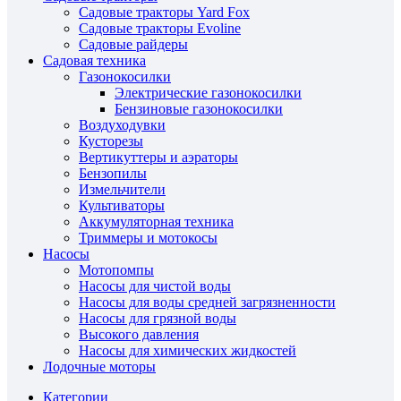
Садовые тракторы Yard Fox
Садовые тракторы Evoline
Садовые райдеры
Садовая техника
Газонокосилки
Электрические газонокосилки
Бензиновые газонокосилки
Воздуходувки
Кусторезы
Вертикуттеры и аэраторы
Бензопилы
Измельчители
Культиваторы
Аккумуляторная техника
Триммеры и мотокосы
Насосы
Мотопомпы
Насосы для чистой воды
Насосы для воды средней загрязненности
Насосы для грязной воды
Высокого давления
Насосы для химических жидкостей
Лодочные моторы
Категории