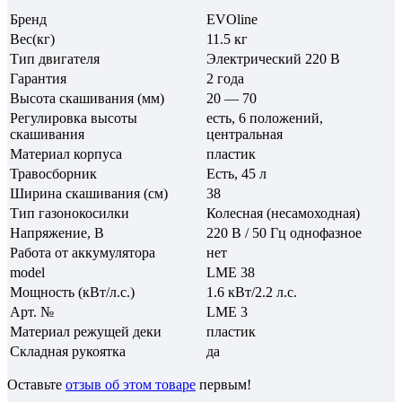
Бренд
EVOline
Вес(кг)
11.5 кг
Тип двигателя
Электрический 220 В
Гарантия
2 года
Высота скашивания (мм)
20 — 70
Регулировка высоты
есть, 6 положений,
скашивания
центральная
Материал корпуса
пластик
Травосборник
Есть, 45 л
Ширина скашивания (см)
38
Тип газонокосилки
Колесная (несамоходная)
Напряжение, В
220 В / 50 Гц однофазное
Работа от аккумулятора
нет
model
LME 38
Мощность (кВт/л.с.)
1.6 кВт/2.2 л.с.
Арт. №
LME 3
Материал режущей деки
пластик
Складная рукоятка
да
Оставьте
отзыв об этом товаре
первым!