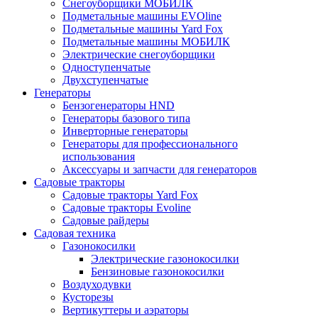
Снегоуборщики МОБИЛК
Подметальные машины EVOline
Подметальные машины Yard Fox
Подметальные машины МОБИЛК
Электрические снегоуборщики
Одноступенчатые
Двухступенчатые
Генераторы
Бензогенераторы HND
Генераторы базового типа
Инверторные генераторы
Генераторы для профессионального
использования
Аксессуары и запчасти для генераторов
Садовые тракторы
Садовые тракторы Yard Fox
Садовые тракторы Evoline
Садовые райдеры
Садовая техника
Газонокосилки
Электрические газонокосилки
Бензиновые газонокосилки
Воздуходувки
Кусторезы
Вертикуттеры и аэраторы