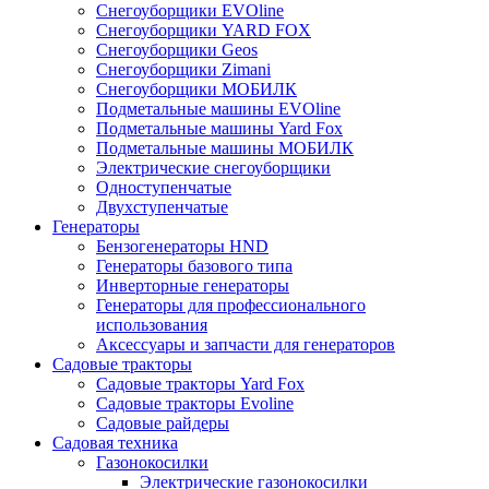
Снегоуборщики EVOline
Снегоуборщики YARD FOX
Снегоуборщики Geos
Снегоуборщики Zimani
Снегоуборщики МОБИЛК
Подметальные машины EVOline
Подметальные машины Yard Fox
Подметальные машины МОБИЛК
Электрические снегоуборщики
Одноступенчатые
Двухступенчатые
Генераторы
Бензогенераторы HND
Генераторы базового типа
Инверторные генераторы
Генераторы для профессионального
использования
Аксессуары и запчасти для генераторов
Садовые тракторы
Садовые тракторы Yard Fox
Садовые тракторы Evoline
Садовые райдеры
Садовая техника
Газонокосилки
Электрические газонокосилки