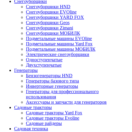
Снегоуборщики
Снегоуборщики HND
Снегоуборщики EVOline
Снегоуборщики YARD FOX
Снегоуборщики Geos
Снегоуборщики Zimani
Снегоуборщики МОБИЛК
Подметальные машины EVOline
Подметальные машины Yard Fox
Подметальные машины МОБИЛК
Электрические снегоуборщики
Одноступенчатые
Двухступенчатые
Генераторы
Бензогенераторы HND
Генераторы базового типа
Инверторные генераторы
Генераторы для профессионального
использования
Аксессуары и запчасти для генераторов
Садовые тракторы
Садовые тракторы Yard Fox
Садовые тракторы Evoline
Садовые райдеры
Садовая техника