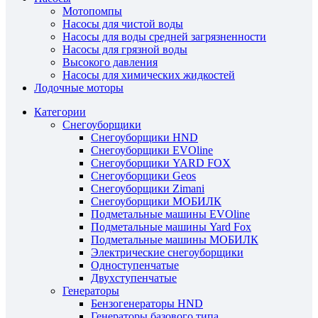
Мотопомпы
Насосы для чистой воды
Насосы для воды средней загрязненности
Насосы для грязной воды
Высокого давления
Насосы для химических жидкостей
Лодочные моторы
Категории
Снегоуборщики
Снегоуборщики HND
Снегоуборщики EVOline
Снегоуборщики YARD FOX
Снегоуборщики Geos
Снегоуборщики Zimani
Снегоуборщики МОБИЛК
Подметальные машины EVOline
Подметальные машины Yard Fox
Подметальные машины МОБИЛК
Электрические снегоуборщики
Одноступенчатые
Двухступенчатые
Генераторы
Бензогенераторы HND
Генераторы базового типа