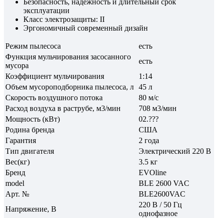
Безопасность, надежность и длительный срок
эксплуатации
Класс электрозащиты: II
Эргономичный современный дизайн
Режим пылесоса
есть
Функция мульчирования засосанного
есть
мусора
Коэффициент мульчирования
1:14
Объем мусороподборника пылесоса, л
45 л
Скорость воздушного потока
80 м/с
Расход воздуха в раструбе, м3/мин
708 м3/мин
Мощность (кВт)
02.???
Родина бренда
США
Гарантия
2 года
Тип двигателя
Электрический 220 В
Вес(кг)
3.5 кг
Бренд
EVOline
model
BLE 2600 VAC
Арт. №
BLE2600VAC
220 В / 50 Гц
Напряжение, В
однофазное