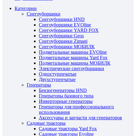
Категории
Снегоуборщики
Снегоуборщики HND
Снегоуборщики EVOline
Снегоуборщики YARD FOX
Снегоуборщики Geos
Снегоуборщики Zimani
Снегоуборщики МОБИЛК
Подметальные машины EVOline
Подметальные машины Yard Fox
Подметальные машины МОБИЛК
Электрические снегоуборщики
Одноступенчатые
Двухступенчатые
Генераторы
Бензогенераторы HND
Генераторы базового типа
Инверторные генераторы
Генераторы для профессионального
использования
Аксессуары и запчасти для генераторов
Садовые тракторы
Садовые тракторы Yard Fox
Садовые тракторы Evoline