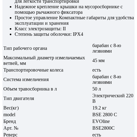
для легкости транспортировки
Надежное крепление крышки на мусоросборнике с
помощью рычажного фиксатора
Простое управление Компактные габариты для удобства
эксплуатации и хранения
Класс электрозащиты: II
Степень защиты оболочки: IPX4
барабан с 8-ю
Тип рабочего органа
лезвиями
Максимальный диаметр измельчаемых
45 мм
ветвей, мм
Транспортировочные колеса
есть
барабан с 8-ю
Система измельчения
лезвиями
Объем травосборника в л
50 л
Электрический 220
Тип двигателя
В
Вес(кг)
19.2 кг
model
BSE 2800 C
Бренд
EVOline
Арт. №
BSE2800C
Реверс
есть