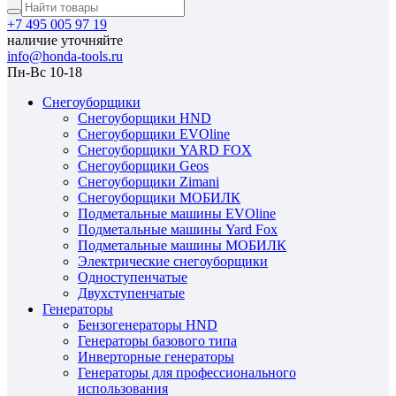
+7 495 005 97 19
наличие уточняйте
info@honda-tools.ru
Пн-Вс 10-18
Снегоуборщики
Снегоуборщики HND
Снегоуборщики EVOline
Снегоуборщики YARD FOX
Снегоуборщики Geos
Снегоуборщики Zimani
Снегоуборщики МОБИЛК
Подметальные машины EVOline
Подметальные машины Yard Fox
Подметальные машины МОБИЛК
Электрические снегоуборщики
Одноступенчатые
Двухступенчатые
Генераторы
Бензогенераторы HND
Генераторы базового типа
Инверторные генераторы
Генераторы для профессионального
использования