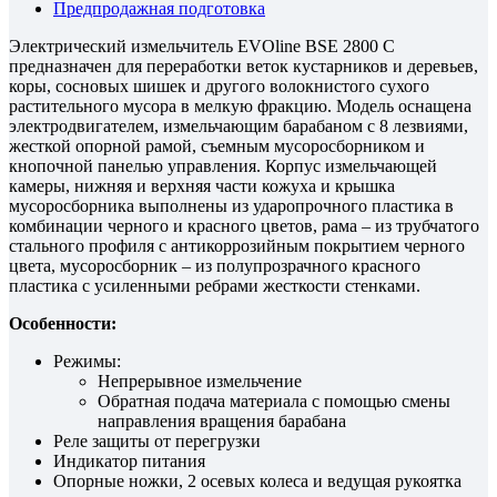
Предпродажная подготовка
Электрический измельчитель EVOline BSE 2800 C
предназначен для переработки веток кустарников и деревьев,
коры, сосновых шишек и другого волокнистого сухого
растительного мусора в мелкую фракцию. Модель оcнащена
электродвигателем, измельчающим барабаном с 8 лезвиями,
жесткой опорной рамой, съемным мусоросборником и
кнопочной панелью управления. Корпус измельчающей
камеры, нижняя и верхняя части кожуха и крышка
мусоросборника выполнены из ударопрочного пластика в
комбинации черного и красного цветов, рама – из трубчатого
стального профиля с антикоррозийным покрытием черного
цвета, мусоросборник – из полупрозрачного красного
пластика с усиленными ребрами жесткости стенками.
Особенности:
Режимы:
Непрерывное измельчение
Обратная подача материала с помощью смены
направления вращения барабана
Реле защиты от перегрузки
Индикатор питания
Опорные ножки, 2 осевых колеса и ведущая рукоятка