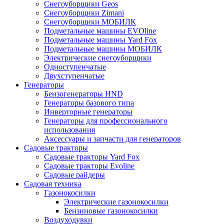
Снегоуборщики Geos
Снегоуборщики Zimani
Снегоуборщики МОБИЛК
Подметальные машины EVOline
Подметальные машины Yard Fox
Подметальные машины МОБИЛК
Электрические снегоуборщики
Одноступенчатые
Двухступенчатые
Генераторы
Бензогенераторы HND
Генераторы базового типа
Инверторные генераторы
Генераторы для профессионального
использования
Аксессуары и запчасти для генераторов
Садовые тракторы
Садовые тракторы Yard Fox
Садовые тракторы Evoline
Садовые райдеры
Садовая техника
Газонокосилки
Электрические газонокосилки
Бензиновые газонокосилки
Воздуходувки