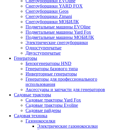
Снегоуборщики EVOline
Снегоуборщики YARD FOX
Снегоуборщики Geos
Снегоуборщики Zimani
Снегоуборщики МОБИЛК
Подметальные машины EVOline
Подметальные машины Yard Fox
Подметальные машины МОБИЛК
Электрические снегоуборщики
Одноступенчатые
Двухступенчатые
Генераторы
Бензогенераторы HND
Генераторы базового типа
Инверторные генераторы
Генераторы для профессионального
использования
Аксессуары и запчасти для генераторов
Садовые тракторы
Садовые тракторы Yard Fox
Садовые тракторы Evoline
Садовые райдеры
Садовая техника
Газонокосилки
Электрические газонокосилки