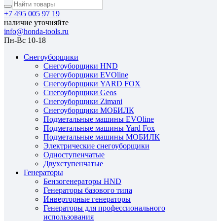
+7 495 005 97 19
наличие уточняйте
info@honda-tools.ru
Пн-Вс 10-18
Снегоуборщики
Снегоуборщики HND
Снегоуборщики EVOline
Снегоуборщики YARD FOX
Снегоуборщики Geos
Снегоуборщики Zimani
Снегоуборщики МОБИЛК
Подметальные машины EVOline
Подметальные машины Yard Fox
Подметальные машины МОБИЛК
Электрические снегоуборщики
Одноступенчатые
Двухступенчатые
Генераторы
Бензогенераторы HND
Генераторы базового типа
Инверторные генераторы
Генераторы для профессионального
использования