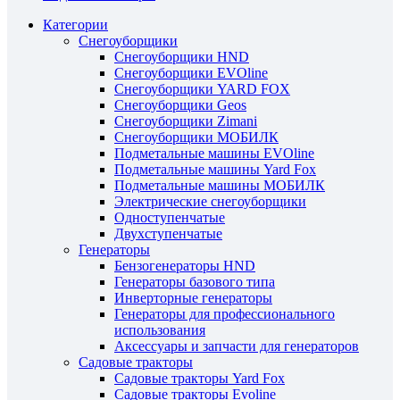
Категории
Снегоуборщики
Снегоуборщики HND
Снегоуборщики EVOline
Снегоуборщики YARD FOX
Снегоуборщики Geos
Снегоуборщики Zimani
Снегоуборщики МОБИЛК
Подметальные машины EVOline
Подметальные машины Yard Fox
Подметальные машины МОБИЛК
Электрические снегоуборщики
Одноступенчатые
Двухступенчатые
Генераторы
Бензогенераторы HND
Генераторы базового типа
Инверторные генераторы
Генераторы для профессионального
использования
Аксессуары и запчасти для генераторов
Садовые тракторы
Садовые тракторы Yard Fox
Садовые тракторы Evoline