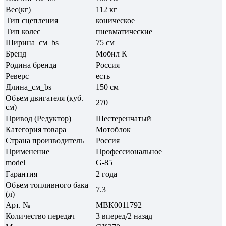
Вес(кг)
112 кг
Тип сцепления
коническое
Тип колес
пневматические
Ширина_см_bs
75 см
Бренд
Мобил К
Родина бренда
Россия
Реверс
есть
Длина_см_bs
150 см
Объем двигателя (куб.
270
см)
Привод (Редуктор)
Шестеренчатый
Категория товара
Мотоблок
Страна производитель
Россия
Применение
Профессиональное
model
G-85
Гарантия
2 года
Объем топливного бака
7.3
(л)
Арт. №
МВК0011792
Количество передач
3 вперед/2 назад