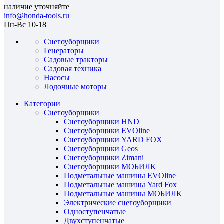
наличие уточняйте
info@honda-tools.ru
Пн-Вс 10-18
Снегоуборщики
Генераторы
Садовые тракторы
Садовая техника
Насосы
Лодочные моторы
Категории
Снегоуборщики
Снегоуборщики HND
Снегоуборщики EVOline
Снегоуборщики YARD FOX
Снегоуборщики Geos
Снегоуборщики Zimani
Снегоуборщики МОБИЛК
Подметальные машины EVOline
Подметальные машины Yard Fox
Подметальные машины МОБИЛК
Электрические снегоуборщики
Одноступенчатые
Двухступенчатые