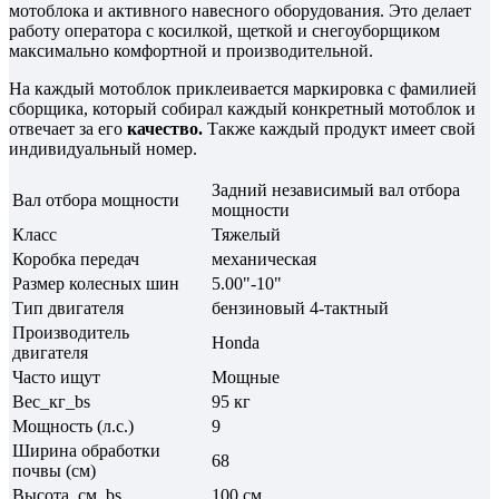
мотоблока и активного навесного оборудования. Это делает
работу оператора с косилкой, щеткой и снегоуборщиком
максимально комфортной и производительной.
На каждый мотоблок приклеивается маркировка с фамилией
сборщика, который собирал каждый конкретный мотоблок и
отвечает за его
качество.
Также каждый продукт имеет свой
индивидуальный номер.
Задний независимый вал отбора
Вал отбора мощности
мощности
Класс
Тяжелый
Коробка передач
механическая
Размер колесных шин
5.00"-10"
Тип двигателя
бензиновый 4-тактный
Производитель
Honda
двигателя
Часто ищут
Мощные
Вес_кг_bs
95 кг
Мощность (л.с.)
9
Ширина обработки
68
почвы (см)
Высота_см_bs
100 см