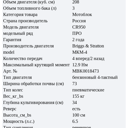
Объем двигателя (куб. см)
208
Объем топливного бака (л)
3
Категория товара
Мотоблок
Страна производитель
Россия
Модель двигателя
CR950
модельный ряд
ПРО
Гарантия
2 года
Производитель двигателя
Briggs & Stratton
model
МКМ-4
Количество передач
4 вперед/2 назад
Максимальный крутящий момент
12.9 Нм
Арт. №
MBK0018473
Тип двигателя
бензиновый 4-тактный
Ширина обработки почвы (см)
73
Тип колес
пневматические
Вес_кг_bs
155 кг
Глубина культивирования (см)
34
Реверс
есть
Высота_см_bs
100 см
Мощность (л.с.)
6.5
Тип сцепления
ременное