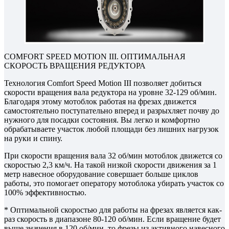
COMFORT SPEED MOTION III. ОПТИМАЛЬНАЯ
СКОРОСТЬ ВРАЩЕНИЯ РЕДУКТОРА
Технология Comfort Speed Motion III позволяет добиться
скорости вращения вала редуктора на уровне 32-129 об/мин.
Благодаря этому мотоблок работая на фрезах движется
самостоятельно поступательно вперед и разрыхляет почву до
нужного для посадки состояния. Вы легко и комфортно
обрабатываете участок любой площади без лишних нагрузок
на руки и спину.
При скорости вращения вала 32 об/мин мотоблок движется со
скоростью 2,3 км/ч. На такой низкой скорости движения за 1
метр навесное оборудование совершает больше циклов
работы, это помогает оператору мотоблока убирать участок со
100% эффективностью.
* Оптимальной скоростью для работы на фрезах является как-
раз скорость в диапазоне 80-120 об/мин. Если вращение будет
выше значения в 120 об/мин, то фрезы из активного навесного