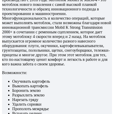
мотоблок нового поколения с самой высокой планкой
технологичности и образец инновационного подхода в
проектировании и машиностроении.
Многофункциональность и количество операций, которые
может выполнять мотоблок, стали возможны благодаря новой
инновационной трансмиссии Mobil K Strong Transmission
2000+ в сочетании с ременным сцеплением, которое дает
этому мотоблоку 4 скорости вперед и 2 назад. На мотоблок
выпускается огромное количество разного навесного
оборудования: плуги, окучники, картофелевыкапыватели,
грунтозацепы, полольники, щетки, снегоуборщики, тележки-
прицепы и многое другое. При этом этот мотоблок для тех,
кто по-настоящему ценит комфорт и легкость в работе и для
кого важна забота о своем здоровье.
Возможности:
Окучивать картофель
Выкопать картофель
Боронить землю
Разрыхлить землю
Нарезать гряду
Удалить сорняки
Прополоть межрядье
Вспахать целину