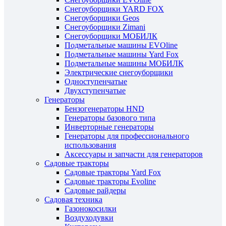
Снегоуборщики YARD FOX
Снегоуборщики Geos
Снегоуборщики Zimani
Снегоуборщики МОБИЛК
Подметальные машины EVOline
Подметальные машины Yard Fox
Подметальные машины МОБИЛК
Электрические снегоуборщики
Одноступенчатые
Двухступенчатые
Генераторы
Бензогенераторы HND
Генераторы базового типа
Инверторные генераторы
Генераторы для профессионального
использования
Аксессуары и запчасти для генераторов
Садовые тракторы
Садовые тракторы Yard Fox
Садовые тракторы Evoline
Садовые райдеры
Садовая техника
Газонокосилки
Воздуходувки