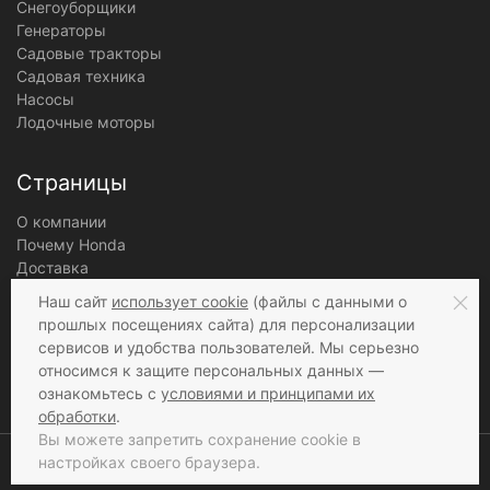
Снегоуборщики
Генераторы
Садовые тракторы
Садовая техника
Насосы
Лодочные моторы
Страницы
О компании
Почему Honda
Доставка
Оплата
Наш сайт
использует cookie
(файлы с данными о
Гарантии
прошлых посещениях сайта) для персонализации
Магазин в Москве
сервисов и удобства пользователей. Мы серьезно
Рекомендации по топливу
относимся к защите персональных данных —
Политика конфиденциальности
ознакомьтесь с
условиями и принципами их
Правила работы
обработки
.
Вы можете запретить сохранение cookie в
настройках своего браузера.
© 2026 HONDA TOOLS