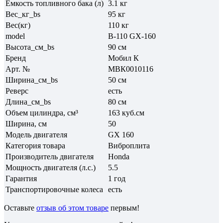
Емкость топливного бака (л)
3.1 кг
Вес_кг_bs
95 кг
Вес(кг)
110 кг
model
В-110 GX-160
Высота_см_bs
90 см
Бренд
Мобил К
Арт. №
МВК0010116
Ширина_см_bs
50 см
Реверс
есть
Длина_см_bs
80 см
Объем цилиндра, см³
163 куб.см
Ширина, см
50
Модель двигателя
GX 160
Категория товара
Виброплита
Производитель двигателя
Honda
Мощность двигателя (л.с.)
5.5
Гарантия
1 год
Транспортировочные колеса
есть
Оставьте
отзыв об этом товаре
первым!