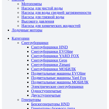
Мотопомпы
Насосы для чистой воды
Насосы для воды средней загрязненности
Насосы для грязной воды
Высокого давления
Насосы для химических жидкостей
Лодочные моторы
Категории
Снегоуборщики
Снегоуборщики HND
Снегоуборщики EVOline
Снегоуборщики YARD FOX
Снегоуборщики Geos
Снегоуборщики Zimani
Снегоуборщики МОБИЛК
Подметальные машины EVOline
Подметальные машины Yard Fox
Подметальные машины МОБИЛК
Электрические снегоуборщики
Одноступенчатые
Двухступенчатые
Генераторы
Бензогенераторы HND
Генераторы базового типа