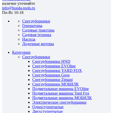
наличие уточняйте
info@honda-tools.ru
Пн-Вс 10-18
Снегоуборщики
Генераторы
Садовые тракторы
Садовая техника
Насосы
Лодочные моторы
Категории
Снегоуборщики
Снегоуборщики HND
Снегоуборщики EVOline
Снегоуборщики YARD FOX
Снегоуборщики Geos
Снегоуборщики Zimani
Снегоуборщики МОБИЛК
Подметальные машины EVOline
Подметальные машины Yard Fox
Подметальные машины МОБИЛК
Электрические снегоуборщики
Одноступенчатые
Двухступенчатые