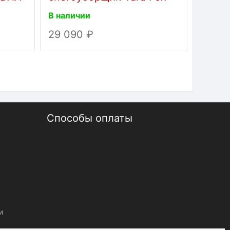
0
BASIC 4625E
7654
В наличии
В нали
29 090
143 
Способы оплаты
и