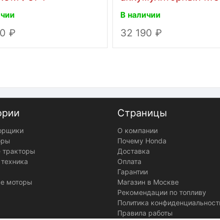
К СA53 ПРЕМИУМ 6
ичии
В наличии
Вольт
90
32 190
ории
Страницы
орщики
О компании
оры
Почему Honda
 тракторы
Доставка
 техника
Оплата
Гарантии
е моторы
Магазин в Москве
Рекомендации по топливу
Политика конфиденциальност
Правила работы