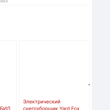
ОВКА
Электрический
Снег
ОБИЛ
снегоуборщик Yard Fox
бензи