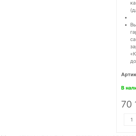
ка
(д
Вы
га
са
за
«К
до
Артик
В нал
70