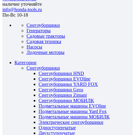
наличие уточняйте
info@honda-tools.ru
Пн-Вс 10-18
Снегоуборщики
Генераторы
Садовые тракторы
Садовая техника
Насосы
Лодочные моторы
Категории
Снегоуборщики
Снегоуборщики HND
Снегоуборщики EVOline
Снегоуборщики YARD FOX
Снегоуборщики Geos
Снегоуборщики Zimani
Снегоуборщики МОБИЛК
Подметальные машины EVOline
Подметальные машины Yard Fox
Подметальные машины МОБИЛК
Электрические снегоуборщики
Одноступенчатые
Двухступенчатые