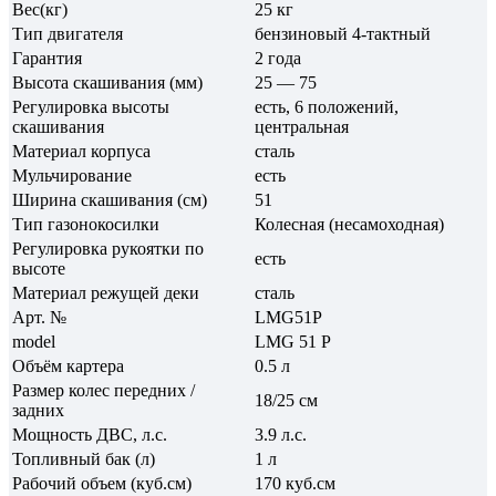
Вес(кг)
25 кг
Тип двигателя
бензиновый 4-тактный
Гарантия
2 года
Высота скашивания (мм)
25 — 75
Регулировка высоты
есть, 6 положений,
скашивания
центральная
Материал корпуса
сталь
Мульчирование
есть
Ширина скашивания (см)
51
Тип газонокосилки
Колесная (несамоходная)
Регулировка рукоятки по
есть
высоте
Материал режущей деки
сталь
Арт. №
LMG51P
model
LMG 51 P
Объём картера
0.5 л
Размер колес передних /
18/25 см
задних
Мощность ДВС, л.с.
3.9 л.с.
Топливный бак (л)
1 л
Рабочий объем (куб.см)
170 куб.см