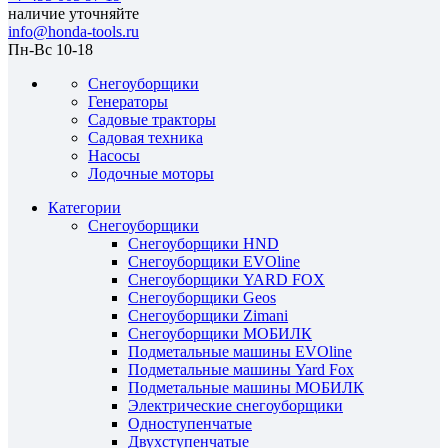
наличие уточняйте
info@honda-tools.ru
Пн-Вс 10-18
Снегоуборщики
Генераторы
Садовые тракторы
Садовая техника
Насосы
Лодочные моторы
Категории
Снегоуборщики
Снегоуборщики HND
Снегоуборщики EVOline
Снегоуборщики YARD FOX
Снегоуборщики Geos
Снегоуборщики Zimani
Снегоуборщики МОБИЛК
Подметальные машины EVOline
Подметальные машины Yard Fox
Подметальные машины МОБИЛК
Электрические снегоуборщики
Одноступенчатые
Двухступенчатые