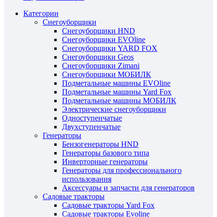
Категории
Снегоуборщики
Снегоуборщики HND
Снегоуборщики EVOline
Снегоуборщики YARD FOX
Снегоуборщики Geos
Снегоуборщики Zimani
Снегоуборщики МОБИЛК
Подметальные машины EVOline
Подметальные машины Yard Fox
Подметальные машины МОБИЛК
Электрические снегоуборщики
Одноступенчатые
Двухступенчатые
Генераторы
Бензогенераторы HND
Генераторы базового типа
Инверторные генераторы
Генераторы для профессионального
использования
Аксессуары и запчасти для генераторов
Садовые тракторы
Садовые тракторы Yard Fox
Садовые тракторы Evoline