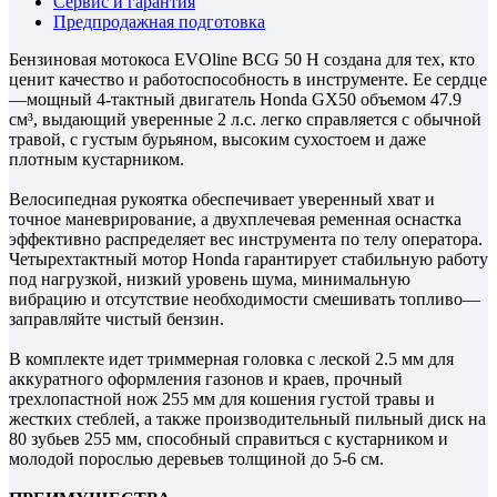
Сервис и гарантия
Предпродажная подготовка
Бензиновая мотокоса EVOline BCG 50 H создана для тех, кто
ценит качество и работоспособность в инструменте. Ее сердце
—мощный 4-тактный двигатель Honda GX50 объемом 47.9
см³, выдающий уверенные 2 л.с. легко справляется с обычной
травой, с густым бурьяном, высоким сухостоем и даже
плотным кустарником.
Велосипедная рукоятка обеспечивает уверенный хват и
точное маневрирование, а двухплечевая ременная оснастка
эффективно распределяет вес инструмента по телу оператора.
Четырехтактный мотор Honda гарантирует стабильную работу
под нагрузкой, низкий уровень шума, минимальную
вибрацию и отсутствие необходимости смешивать топливо—
заправляйте чистый бензин.
В комплекте идет триммерная головка с леской 2.5 мм для
аккуратного оформления газонов и краев, прочный
трехлопастной нож 255 мм для кошения густой травы и
жестких стеблей, а также производительный пильный диск на
80 зубьев 255 мм, способный справиться с кустарником и
молодой порослью деревьев толщиной до 5-6 см.