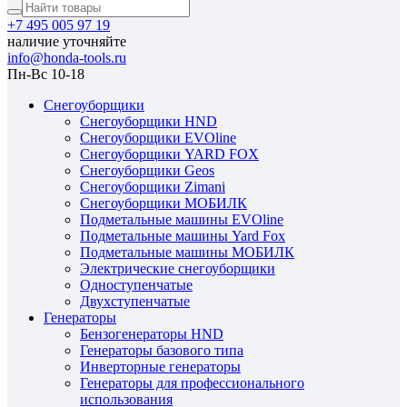
+7 495 005 97 19
наличие уточняйте
info@honda-tools.ru
Пн-Вс 10-18
Снегоуборщики
Снегоуборщики HND
Снегоуборщики EVOline
Снегоуборщики YARD FOX
Снегоуборщики Geos
Снегоуборщики Zimani
Снегоуборщики МОБИЛК
Подметальные машины EVOline
Подметальные машины Yard Fox
Подметальные машины МОБИЛК
Электрические снегоуборщики
Одноступенчатые
Двухступенчатые
Генераторы
Бензогенераторы HND
Генераторы базового типа
Инверторные генераторы
Генераторы для профессионального
использования