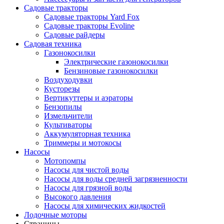
Садовые тракторы
Садовые тракторы Yard Fox
Садовые тракторы Evoline
Садовые райдеры
Садовая техника
Газонокосилки
Электрические газонокосилки
Бензиновые газонокосилки
Воздуходувки
Кусторезы
Вертикуттеры и аэраторы
Бензопилы
Измельчители
Культиваторы
Аккумуляторная техника
Триммеры и мотокосы
Насосы
Мотопомпы
Насосы для чистой воды
Насосы для воды средней загрязненности
Насосы для грязной воды
Высокого давления
Насосы для химических жидкостей
Лодочные моторы
Страницы