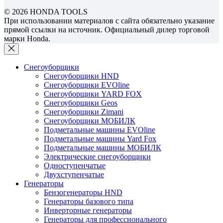
© 2026 HONDA TOOLS
При использовании материалов с сайта обязательно указание
прямой ссылки на источник. Официальный дилер торговой
марки Honda.
Снегоуборщики
Снегоуборщики HND
Снегоуборщики EVOline
Снегоуборщики YARD FOX
Снегоуборщики Geos
Снегоуборщики Zimani
Снегоуборщики МОБИЛК
Подметальные машины EVOline
Подметальные машины Yard Fox
Подметальные машины МОБИЛК
Электрические снегоуборщики
Одноступенчатые
Двухступенчатые
Генераторы
Бензогенераторы HND
Генераторы базового типа
Инверторные генераторы
Генераторы для профессионального