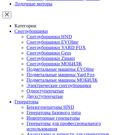
Лодочные моторы
Категории
Снегоуборщики
Снегоуборщики HND
Снегоуборщики EVOline
Снегоуборщики YARD FOX
Снегоуборщики Geos
Снегоуборщики Zimani
Снегоуборщики МОБИЛК
Подметальные машины EVOline
Подметальные машины Yard Fox
Подметальные машины МОБИЛК
Электрические снегоуборщики
Одноступенчатые
Двухступенчатые
Генераторы
Бензогенераторы HND
Генераторы базового типа
Инверторные генераторы
Генераторы для профессионального
использования
Аксессуары и запчасти для генераторов