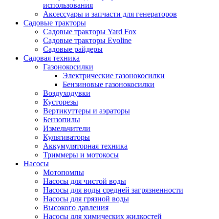
использования
Аксессуары и запчасти для генераторов
Садовые тракторы
Садовые тракторы Yard Fox
Садовые тракторы Evoline
Садовые райдеры
Садовая техника
Газонокосилки
Электрические газонокосилки
Бензиновые газонокосилки
Воздуходувки
Кусторезы
Вертикуттеры и аэраторы
Бензопилы
Измельчители
Культиваторы
Аккумуляторная техника
Триммеры и мотокосы
Насосы
Мотопомпы
Насосы для чистой воды
Насосы для воды средней загрязненности
Насосы для грязной воды
Высокого давления
Насосы для химических жидкостей