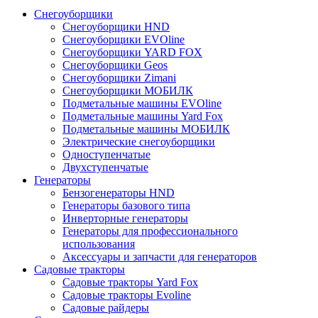
Снегоуборщики
Снегоуборщики HND
Снегоуборщики EVOline
Снегоуборщики YARD FOX
Снегоуборщики Geos
Снегоуборщики Zimani
Снегоуборщики МОБИЛК
Подметальные машины EVOline
Подметальные машины Yard Fox
Подметальные машины МОБИЛК
Электрические снегоуборщики
Одноступенчатые
Двухступенчатые
Генераторы
Бензогенераторы HND
Генераторы базового типа
Инверторные генераторы
Генераторы для профессионального
использования
Аксессуары и запчасти для генераторов
Садовые тракторы
Садовые тракторы Yard Fox
Садовые тракторы Evoline
Садовые райдеры