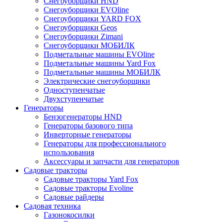
Снегоуборщики HND
Снегоуборщики EVOline
Снегоуборщики YARD FOX
Снегоуборщики Geos
Снегоуборщики Zimani
Снегоуборщики МОБИЛК
Подметальные машины EVOline
Подметальные машины Yard Fox
Подметальные машины МОБИЛК
Электрические снегоуборщики
Одноступенчатые
Двухступенчатые
Генераторы
Бензогенераторы HND
Генераторы базового типа
Инверторные генераторы
Генераторы для профессионального
использования
Аксессуары и запчасти для генераторов
Садовые тракторы
Садовые тракторы Yard Fox
Садовые тракторы Evoline
Садовые райдеры
Садовая техника
Газонокосилки