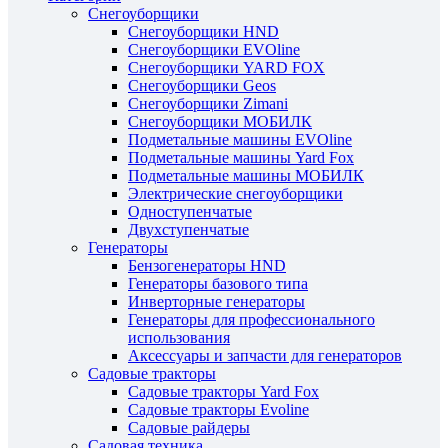
Снегоуборщики
Снегоуборщики HND
Снегоуборщики EVOline
Снегоуборщики YARD FOX
Снегоуборщики Geos
Снегоуборщики Zimani
Снегоуборщики МОБИЛК
Подметальные машины EVOline
Подметальные машины Yard Fox
Подметальные машины МОБИЛК
Электрические снегоуборщики
Одноступенчатые
Двухступенчатые
Генераторы
Бензогенераторы HND
Генераторы базового типа
Инверторные генераторы
Генераторы для профессионального
использования
Аксессуары и запчасти для генераторов
Садовые тракторы
Садовые тракторы Yard Fox
Садовые тракторы Evoline
Садовые райдеры
Садовая техника