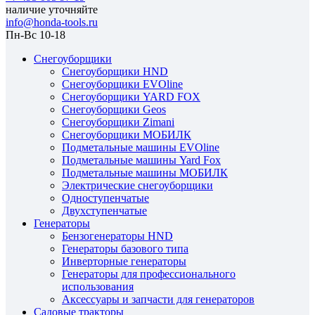
наличие уточняйте
info@honda-tools.ru
Пн-Вс 10-18
Снегоуборщики
Снегоуборщики HND
Снегоуборщики EVOline
Снегоуборщики YARD FOX
Снегоуборщики Geos
Снегоуборщики Zimani
Снегоуборщики МОБИЛК
Подметальные машины EVOline
Подметальные машины Yard Fox
Подметальные машины МОБИЛК
Электрические снегоуборщики
Одноступенчатые
Двухступенчатые
Генераторы
Бензогенераторы HND
Генераторы базового типа
Инверторные генераторы
Генераторы для профессионального
использования
Аксессуары и запчасти для генераторов
Садовые тракторы