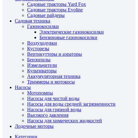
Садовые тракторы Yard Fox
Садовые тракторы Evoline
Садовые райдеры
Садовая техника
Газонокосилки
Электрические газонокосилки
Бензиновые газонокосилки
Воздуходувки
Кусторезы
Вертикуттеры и аэраторы
Бензопилы
Измельчители
Культиваторы
Аккумуляторная техника
Триммеры и мотокосы
Насосы
Мотопомпы
Насосы для чистой воды
Насосы для воды средней загрязненности
Насосы для грязной воды
Высокого давления
Насосы для химических жидкостей
Лодочные моторы
Категории