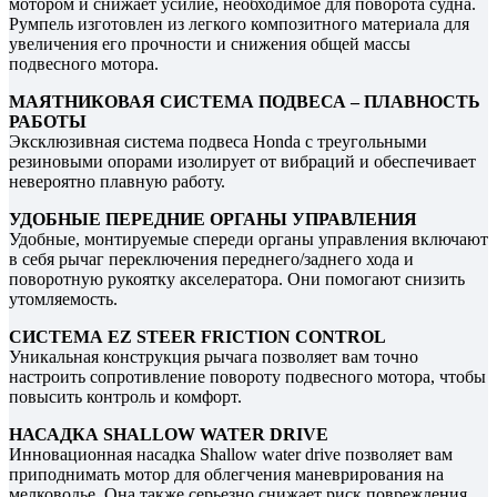
мотором и снижает усилие, необходимое для поворота судна.
Румпель изготовлен из легкого композитного материала для
увеличения его прочности и снижения общей массы
подвесного мотора.
МАЯТНИКОВАЯ СИСТЕМА ПОДВЕСА – ПЛАВНОСТЬ
РАБОТЫ
Эксклюзивная система подвеса Honda с треугольными
резиновыми опорами изолирует от вибраций и обеспечивает
невероятно плавную работу.
УДОБНЫЕ ПЕРЕДНИЕ ОРГАНЫ УПРАВЛЕНИЯ
Удобные, монтируемые спереди органы управления включают
в себя рычаг переключения переднего/заднего хода и
поворотную рукоятку акселератора. Они помогают снизить
утомляемость.
СИСТЕМА EZ STEER FRICTION CONTROL
Уникальная конструкция рычага позволяет вам точно
настроить сопротивление повороту подвесного мотора, чтобы
повысить контроль и комфорт.
НАСАДКА SHALLOW WATER DRIVE
Инновационная насадка Shallow water drive позволяет вам
приподнимать мотор для облегчения маневрирования на
мелководье. Она также серьезно снижает риск повреждения