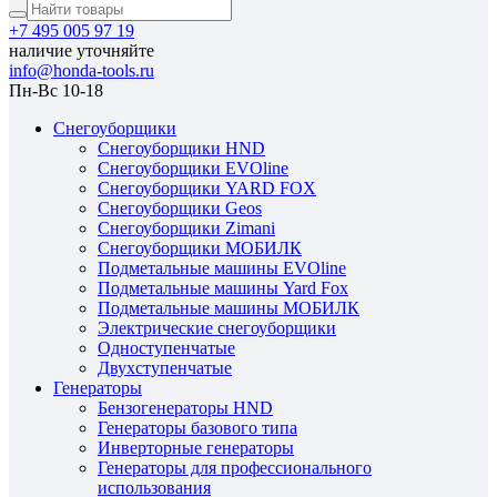
+7 495 005 97 19
наличие уточняйте
info@honda-tools.ru
Пн-Вс 10-18
Снегоуборщики
Снегоуборщики HND
Снегоуборщики EVOline
Снегоуборщики YARD FOX
Снегоуборщики Geos
Снегоуборщики Zimani
Снегоуборщики МОБИЛК
Подметальные машины EVOline
Подметальные машины Yard Fox
Подметальные машины МОБИЛК
Электрические снегоуборщики
Одноступенчатые
Двухступенчатые
Генераторы
Бензогенераторы HND
Генераторы базового типа
Инверторные генераторы
Генераторы для профессионального
использования