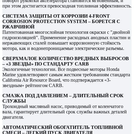
поворот рукоятки акселератора становится мгновенным, и
при этом достигается превосходная топливная эффективность.
СИСТЕМА ЗАЩИТЫ ОТ КОРРОЗИИ 4-FRONT
CORROSION PROTECTION SYSTEM – БОРЕТСЯ С
РЖАВЧИНОЙ
Патентованная многослойная технология окраски с "двойной
гидроизоляцией". Применение расходных анодных пластин и
нержавеющих сталей повышает коррозионную стойкость
мотора, как и водонепроницаемые электрические разъемы.
СВЕРХМАЛОЕ КОЛИЧЕСТВО ВРЕДНЫХ ВЫБРОСОВ
– «3 ЗВЕЗДЫ» ПО СТАНДАРТУ CARB
Экологичные технологии. Все подвесные моторы Honda
Marine удовлетворяют самым жестким требованиям стандарта
California Air Resource Board, что подтверждается «3-
звездным» рейтингом CARB.
СМАЗКА ПОД ДАВЛЕНИЕМ – ДЛИТЕЛЬНЫЙ СРОК
СЛУЖБЫ
Трохоидный масляный насос, приводимый от коленчатого
вала, гарантирует длительный срок службы важных деталей
двигателя.
АВТОМАТИЧЕСКИЙ ОБОГАТИТЕЛЬ ТОПЛИВНОЙ
СМЕСИ – ЛЕГКИЙ ПУСК ДВИГАТЕЛЯ