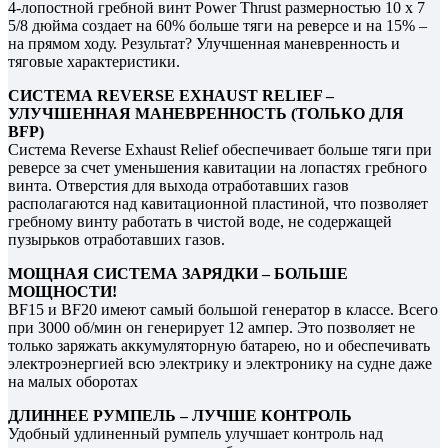
4-лопостной гребной винт Power Thrust размерностью 10 x 7
5/8 дюйма создает на 60% больше тяги на реверсе и на 15% –
на прямом ходу. Результат? Улучшенная маневренность и
тяговые характеристики.
СИСТЕМА REVERSE EXHAUST RELIEF –
УЛУЧШЕННАЯ МАНЕВРЕННОСТЬ (ТОЛЬКО ДЛЯ
BFP)
Система Reverse Exhaust Relief обеспечивает больше тяги при
реверсе за счет уменьшения кавитации на лопастях гребного
винта. Отверстия для выхода отработавших газов
располагаются над кавитационной пластиной, что позволяет
гребному винту работать в чистой воде, не содержащей
пузырьков отработавших газов.
МОЩНАЯ СИСТЕМА ЗАРЯДКИ – БОЛЬШЕ
МОЩНОСТИ!
BF15 и BF20 имеют самый большой генератор в классе. Всего
при 3000 об/мин он генерирует 12 ампер. Это позволяет не
только заряжать аккумуляторную батарею, но и обеспечивать
электроэнергией всю электрику и электронику на судне даже
на малых оборотах
ДЛИННЕЕ РУМПЕЛЬ – ЛУЧШЕ КОНТРОЛЬ
Удобный удлиненный румпель улучшает контроль над