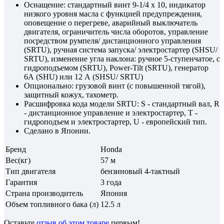
Оснащение: стандартный винт 9-1/4 x 10, индикатор
низкого уровня масла с функцией предупреждения,
оповещение о перегреве, аварийный выключатель
двигателя, ограничитель числа оборотов, управление
посредством румпеля/ дистанционного управления
(SRTU), ручная система запуска/ электростартер (SHSU/
SRTU), изменение угла наклона: ручное 5-ступенчатое, с
гидроподъемом (SRTU), Power-Tilt (SRTU), генератор
6А (SHU) или 12 А (SHSU/ SRTU)
Опционально: грузовой винт (с повышенной тягой),
защитный кожух, тахометр.
Расшифровка кода модели SRTU: S - стандартный вал, R
- дистанционное управление и электростартер, Т -
гидроподъем и электростартер, U - европейский тип.
Сделано в Японии.
Бренд
Honda
Вес(кг)
57 м
Тип двигателя
бензиновый 4-тактный
Гарантия
3 года
Страна производитель
Япония
Объем топливного бака (л)
12.5 л
Оставьте
отзыв об этом товаре
первым!