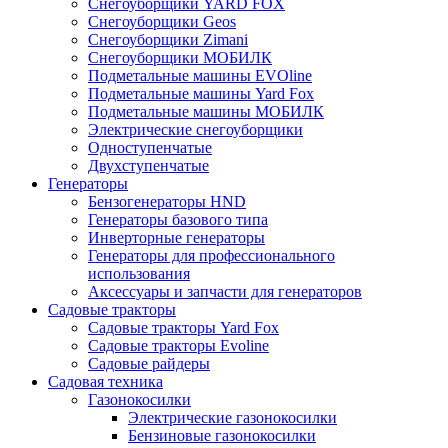
Снегоуборщики YARD FOX
Снегоуборщики Geos
Снегоуборщики Zimani
Снегоуборщики МОБИЛК
Подметальные машины EVOline
Подметальные машины Yard Fox
Подметальные машины МОБИЛК
Электрические снегоуборщики
Одноступенчатые
Двухступенчатые
Генераторы
Бензогенераторы HND
Генераторы базового типа
Инверторные генераторы
Генераторы для профессионального
использования
Аксессуары и запчасти для генераторов
Садовые тракторы
Садовые тракторы Yard Fox
Садовые тракторы Evoline
Садовые райдеры
Садовая техника
Газонокосилки
Электрические газонокосилки
Бензиновые газонокосилки