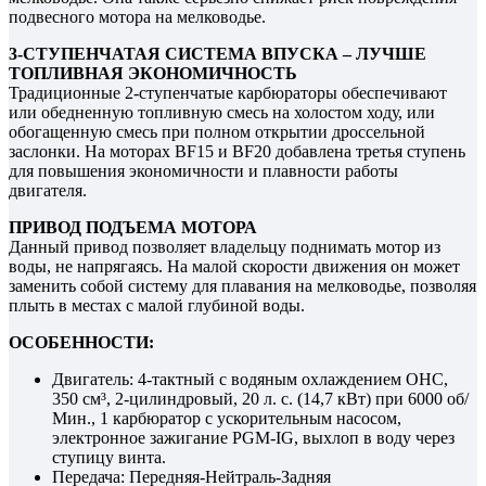
подвесного мотора на мелководье.
3-СТУПЕНЧАТАЯ СИСТЕМА ВПУСКА – ЛУЧШЕ
ТОПЛИВНАЯ ЭКОНОМИЧНОСТЬ
Традиционные 2-ступенчатые карбюраторы обеспечивают
или обедненную топливную смесь на холостом ходу, или
обогащенную смесь при полном открытии дроссельной
заслонки. На моторах BF15 и BF20 добавлена третья ступень
для повышения экономичности и плавности работы
двигателя.
ПРИВОД ПОДЪЕМА МОТОРА
Данный привод позволяет владельцу поднимать мотор из
воды, не напрягаясь. На малой скорости движения он может
заменить собой систему для плавания на мелководье, позволяя
плыть в местах с малой глубиной воды.
ОСОБЕННОСТИ:
Двигатель: 4-тактный с водяным охлаждением OHC,
350 см³, 2-цилиндровый, 20 л. с. (14,7 кВт) при 6000 об/
Мин., 1 карбюратор с ускорительным насосом,
электронное зажигание PGM-IG, выхлоп в воду через
ступицу винта.
Передача: Передняя-Нейтраль-Задняя