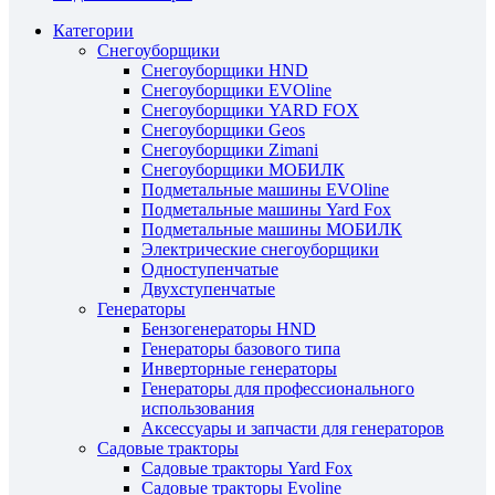
Категории
Снегоуборщики
Снегоуборщики HND
Снегоуборщики EVOline
Снегоуборщики YARD FOX
Снегоуборщики Geos
Снегоуборщики Zimani
Снегоуборщики МОБИЛК
Подметальные машины EVOline
Подметальные машины Yard Fox
Подметальные машины МОБИЛК
Электрические снегоуборщики
Одноступенчатые
Двухступенчатые
Генераторы
Бензогенераторы HND
Генераторы базового типа
Инверторные генераторы
Генераторы для профессионального
использования
Аксессуары и запчасти для генераторов
Садовые тракторы
Садовые тракторы Yard Fox
Садовые тракторы Evoline