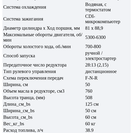
Водяная, с
Система охлаждения
термостатом
CDI-
Система зажигания
микрокомпьютер
Диаметр цилиндра х Ход поршня, мм
81 х 88,9
Максимальные обороты двигателя, об/
5300-6300
мин
Обороты холостого хода, об./мин
700-800
ручной /
Способ запуска
электростартер
Передаточное число редуктора
28:13 (2,15)
Тип рулевого управления
дистанционное
Схема переключения передач
F-N-R
Ширина, см
50
Объем масла в редукторе, см3
760
Высота транца, (мм)
508
Длина_см_bs
125 см
Ширина_см_bs
50 см
Высота_см_bs
60 см
Вес_кг_bs
60 кг
Расход топлива, л/ч
38.9