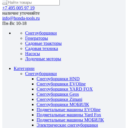
+7 495 005 97 19
наличие уточняйте
info@honda-tools.ru
Пн-Вс 10-18
Снегоуборщики
Генераторы
Садовые тракторы
Садовая техника
Насосы
Лодочные моторы
Категории
Снегоуборщики
Снегоуборщики HND
Снегоуборщики EVOline
Снегоуборщики YARD FOX
Снегоуборщики Geos
Снегоуборщики Zimani
Снегоуборщики МОБИЛК
Подметальные машины EVOline
Подметальные машины Yard Fox
Подметальные машины МОБИЛК
Электрические снегоуборщики