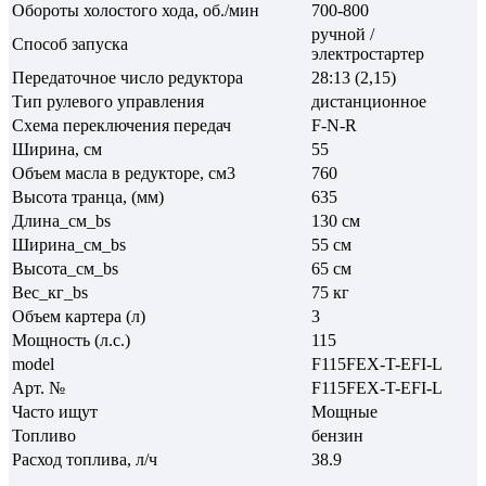
Обороты холостого хода, об./мин
700-800
ручной /
Способ запуска
электростартер
Передаточное число редуктора
28:13 (2,15)
Тип рулевого управления
дистанционное
Схема переключения передач
F-N-R
Ширина, см
55
Объем масла в редукторе, см3
760
Высота транца, (мм)
635
Длина_см_bs
130 см
Ширина_см_bs
55 см
Высота_см_bs
65 см
Вес_кг_bs
75 кг
Объем картера (л)
3
Мощность (л.с.)
115
model
F115FEX-T-EFI-L
Арт. №
F115FEX-T-EFI-L
Часто ищут
Мощные
Топливо
бензин
Расход топлива, л/ч
38.9