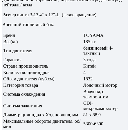
нейтраль/назад.
Размер винта 3-13¼" x 17"-L. (левое вращение)
Внешний топливный бак.
Бренд
TOYAMA
Вес(кг)
185 кг
бензиновый 4-
Тип двигателя
тактный
Гарантия
3 года
Страна производитель
Китай
Количество цилиндров
4
Объем двигателя (куб.см)
1832
Категория товара
Лодочный мотор
Водяная, с
Система охлаждения
термостатом
CDI-
Система зажигания
микрокомпьютер
Диаметр цилиндра х Ход поршня, мм
81 х 88,9
Максимальные обороты двигателя, об/
5300-6300
мин