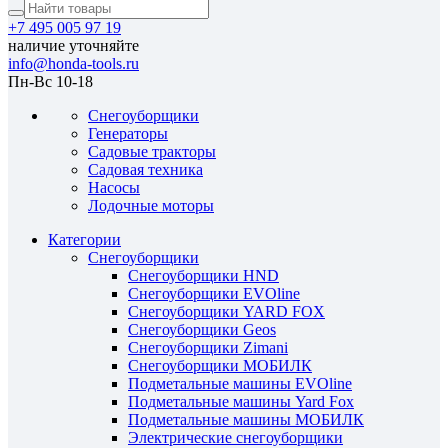
+7 495 005 97 19
наличие уточняйте
info@honda-tools.ru
Пн-Вс 10-18
Снегоуборщики
Генераторы
Садовые тракторы
Садовая техника
Насосы
Лодочные моторы
Категории
Снегоуборщики
Снегоуборщики HND
Снегоуборщики EVOline
Снегоуборщики YARD FOX
Снегоуборщики Geos
Снегоуборщики Zimani
Снегоуборщики МОБИЛК
Подметальные машины EVOline
Подметальные машины Yard Fox
Подметальные машины МОБИЛК
Электрические снегоуборщики