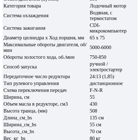
Категория товара
Лодочный мотор
Водяная, с
Система охлаждения
термостатом
CDI-
Система зажигания
микрокомпьютер
Диаметр цилиндра х Ход поршня, мм
65 х 75
Максимальные обороты двигателя, об/
5000-6000
мин
Обороты холостого хода, об./мин
750-850
ручной /
Способ запуска
электростартер
Передаточное число редуктора
24:13 (1,85)
Тип рулевого управления
дистанционное
Схема переключения передач
F-N-R
Ширина, см
55
Объем масла в редукторе, см3
430
Высота транца, (мм)
508
Длина_см_bs
135 см
Ширина_см_bs
55 см
Высота_см_bs
70 см
Вес_кг_bs
80 кг