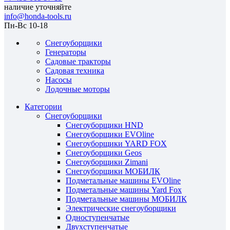
наличие уточняйте
info@honda-tools.ru
Пн-Вс 10-18
Снегоуборщики
Генераторы
Садовые тракторы
Садовая техника
Насосы
Лодочные моторы
Категории
Снегоуборщики
Снегоуборщики HND
Снегоуборщики EVOline
Снегоуборщики YARD FOX
Снегоуборщики Geos
Снегоуборщики Zimani
Снегоуборщики МОБИЛК
Подметальные машины EVOline
Подметальные машины Yard Fox
Подметальные машины МОБИЛК
Электрические снегоуборщики
Одноступенчатые
Двухступенчатые