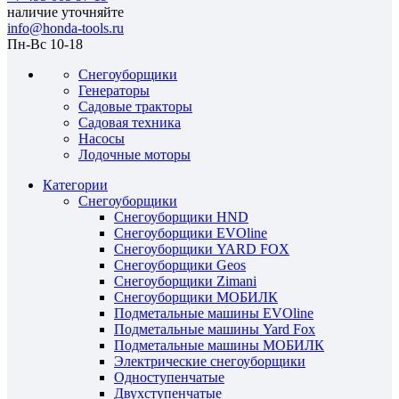
наличие уточняйте
info@honda-tools.ru
Пн-Вс 10-18
Снегоуборщики
Генераторы
Садовые тракторы
Садовая техника
Насосы
Лодочные моторы
Категории
Снегоуборщики
Снегоуборщики HND
Снегоуборщики EVOline
Снегоуборщики YARD FOX
Снегоуборщики Geos
Снегоуборщики Zimani
Снегоуборщики МОБИЛК
Подметальные машины EVOline
Подметальные машины Yard Fox
Подметальные машины МОБИЛК
Электрические снегоуборщики
Одноступенчатые
Двухступенчатые