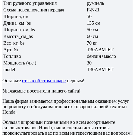
Тип рулевого управления
румпель
Схема переключения передач
F-N-R
Ширина, см
50
Длина_см_bs
135 см
Ширина_см_bs
50 см
Высота_см_bs
60 см
Вес_кг_bs
70 кг
Арт. №
T30ABMJET
Топливо
бензин+масло
Мощность (л.с.)
30
model
T30ABMJET
Оставьте
отзыв об этом товаре
первым!
Уважаемые посетители нашего сайта!
Наша фирма занимается профессиональным оказанием услуг
по ремонту и обслуживанию всех товаров силовой техники
Honda.
Обладая широкими познаниями во всем ассортименте
силовых товаров Honda, наши специалисты готовы
проконсультировать вас по всем интересующим вас вопросам,