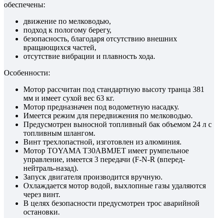
обеспечены:
движение по мелководью,
подход к пологому берегу,
безопасность, благодаря отсутствию внешних
вращающихся частей,
отсутствие вибрации и плавность хода.
Особенности:
Мотор рассчитан под стандартную высоту транца 381
мм и имеет сухой вес 63 кг.
Мотор предназначен под водометную насадку.
Имеется режим для передвижения по мелководью.
Предусмотрен выносной топливный бак объемом 24 л с
топливным шлангом.
Винт трехлопастной, изготовлен из алюминия.
Мотор TOYAMA T30ABMJET имеет румпельное
управление, имеется 3 передачи (F-N-R (вперед-
нейтраль-назад).
Запуск двигателя производится вручную.
Охлаждается мотор водой, выхлопные газы удаляются
через винт.
В целях безопасности предусмотрен трос аварийной
остановки.