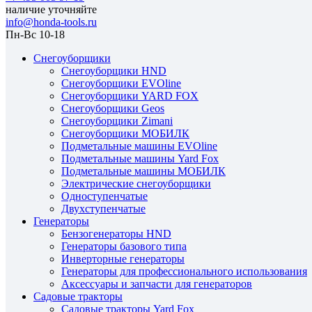
наличие уточняйте
info@honda-tools.ru
Пн-Вс 10-18
Снегоуборщики
Снегоуборщики HND
Снегоуборщики EVOline
Снегоуборщики YARD FOX
Снегоуборщики Geos
Снегоуборщики Zimani
Снегоуборщики МОБИЛК
Подметальные машины EVOline
Подметальные машины Yard Fox
Подметальные машины МОБИЛК
Электрические снегоуборщики
Одноступенчатые
Двухступенчатые
Генераторы
Бензогенераторы HND
Генераторы базового типа
Инверторные генераторы
Генераторы для профессионального использования
Аксессуары и запчасти для генераторов
Садовые тракторы
Садовые тракторы Yard Fox