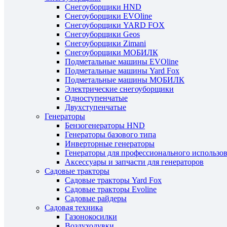
Снегоуборщики HND
Снегоуборщики EVOline
Снегоуборщики YARD FOX
Снегоуборщики Geos
Снегоуборщики Zimani
Снегоуборщики МОБИЛК
Подметальные машины EVOline
Подметальные машины Yard Fox
Подметальные машины МОБИЛК
Электрические снегоуборщики
Одноступенчатые
Двухступенчатые
Генераторы
Бензогенераторы HND
Генераторы базового типа
Инверторные генераторы
Генераторы для профессионального использо
Аксессуары и запчасти для генераторов
Садовые тракторы
Садовые тракторы Yard Fox
Садовые тракторы Evoline
Садовые райдеры
Садовая техника
Газонокосилки
Воздуходувки