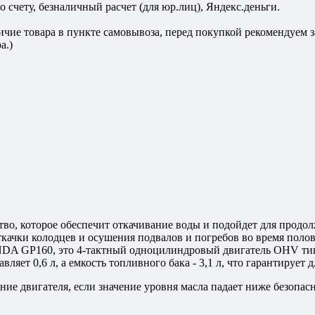
 счету, безналичный расчет (для юр.лиц), Яндекс.деньги.
личие товара в пункте самовывоза, перед покупкой рекомендуем
а.)
о, которое обеспечит откачивание воды и подойдет для продол
откачки колодцев и осушения подвалов и погребов во время полов
A GP160, это 4-тактный одноцилиндровый двигатель OHV типа 
вляет 0,6 л, а емкость топливного бака - 3,1 л, что гарантируе
ие двигателя, если значение уровня масла падает ниже безопасн