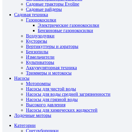
Садовые тракторы Evoline
Садовые райдеры
Садовая техника
Газонокосилки
Электрические газонокосилки
Бензиновые газонокосилки
Воздуходувки
Кусторезы
Вертикуттеры и аэраторы
Бензопилы
Измельчители
Культиваторы
Аккумуляторная техника
Триммеры и мотокосы
Насосы
Мотопомпы
Насосы для чистой воды
Насосы для воды средней загрязненности
Насосы для грязной воды
Высокого давления
Насосы для химических жидкостей
Лодочные моторы
Категории
Снегоуборщики