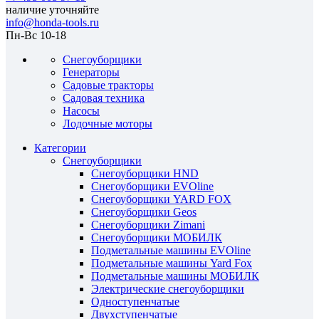
наличие уточняйте
info@honda-tools.ru
Пн-Вс 10-18
Снегоуборщики
Генераторы
Садовые тракторы
Садовая техника
Насосы
Лодочные моторы
Категории
Снегоуборщики
Снегоуборщики HND
Снегоуборщики EVOline
Снегоуборщики YARD FOX
Снегоуборщики Geos
Снегоуборщики Zimani
Снегоуборщики МОБИЛК
Подметальные машины EVOline
Подметальные машины Yard Fox
Подметальные машины МОБИЛК
Электрические снегоуборщики
Одноступенчатые
Двухступенчатые