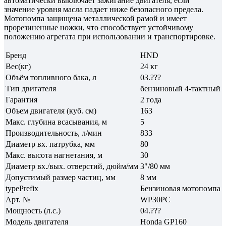
автоматически выключает зажигание двигателя, если
значение уровня масла падает ниже безопасного предела.
Мотопомпа защищена металлической рамой и имеет
прорезиненные ножки, что способствует устойчивому
положению агрегата при использовании и транспортировке.
Бренд
HND
Вес(кг)
24 кг
Объём топливного бака, л
03.???
Тип двигателя
бензиновый 4-тактный
Гарантия
2 года
Объем двигателя (куб. см)
163
Макс. глубина всасывания, м
5
Производительность, л/мин
833
Диаметр вх. патрубка, мм
80
Макс. высота нагнетания, м
30
Диаметр вх./вых. отверстий, дюйм/мм
3"/80 мм
Допустимый размер частиц, мм
8 мм
typePrefix
Бензиновая мотопомпа
Арт. №
WP30PC
Мощность (л.с.)
04.???
Модель двигателя
Honda GP160