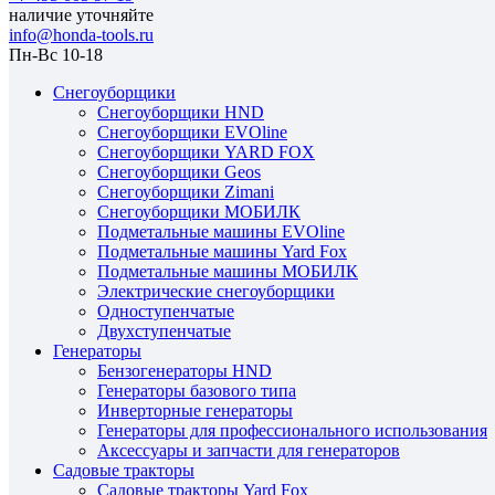
наличие уточняйте
info@honda-tools.ru
Пн-Вс 10-18
Снегоуборщики
Снегоуборщики HND
Снегоуборщики EVOline
Снегоуборщики YARD FOX
Снегоуборщики Geos
Снегоуборщики Zimani
Снегоуборщики МОБИЛК
Подметальные машины EVOline
Подметальные машины Yard Fox
Подметальные машины МОБИЛК
Электрические снегоуборщики
Одноступенчатые
Двухступенчатые
Генераторы
Бензогенераторы HND
Генераторы базового типа
Инверторные генераторы
Генераторы для профессионального использования
Аксессуары и запчасти для генераторов
Садовые тракторы
Садовые тракторы Yard Fox