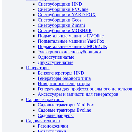
Снегоуборщики HND
Снегоуборщики EVOline
Снегоуборщики YARD FOX
Снегоуборщики Geos
Снегоуборщики Zimani
Снегоуборщики МОБИЛК
Подметальные машины EVOline
Подметальные машины Yard Fox
Подметальные машины МОБИЛК
Электрические снегоуборщики
Одноступенчатые
Двухступенчатые
Генераторы
Бензогенераторы HND
Генераторы базового типа
Инверторные генераторы
Генераторы для профессионального использо
Аксессуары и запчасти для генераторов
Садовые тракторы
Садовые тракторы Yard Fox
Садовые тракторы Evoline
Садовые райдеры
Садовая техника
Газонокосилки
Воздуходувки