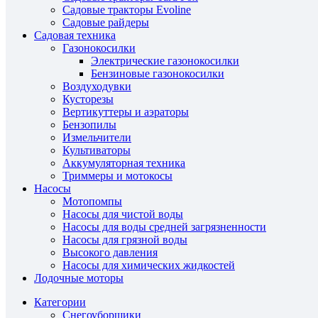
Садовые тракторы Evoline
Садовые райдеры
Садовая техника
Газонокосилки
Электрические газонокосилки
Бензиновые газонокосилки
Воздуходувки
Кусторезы
Вертикуттеры и аэраторы
Бензопилы
Измельчители
Культиваторы
Аккумуляторная техника
Триммеры и мотокосы
Насосы
Мотопомпы
Насосы для чистой воды
Насосы для воды средней загрязненности
Насосы для грязной воды
Высокого давления
Насосы для химических жидкостей
Лодочные моторы
Категории
Снегоуборщики