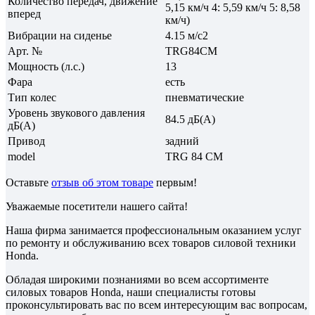
Количество передач, движение
5,15 км/ч 4: 5,59 км/ч 5: 8,58
вперед
км/ч)
Вибрации на сиденье
4.15 м/с2
Арт. №
TRG84CM
Мощность (л.с.)
13
Фара
есть
Тип колес
пневматические
Уровень звукового давления
84.5 дБ(А)
дБ(A)
Привод
задний
model
TRG 84 CM
Оставьте
отзыв об этом товаре
первым!
Уважаемые посетители нашего сайта!
Наша фирма занимается профессиональным оказанием услуг
по ремонту и обслуживанию всех товаров силовой техники
Honda.
Обладая широкими познаниями во всем ассортименте
силовых товаров Honda, наши специалисты готовы
проконсультировать вас по всем интересующим вас вопросам,