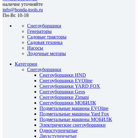
наличие уточняйте
info@honda-tools.ru
Пн-Вс 10-18
Снегоуборщики
Генераторы
Садовые тракторы
Садовая техника
Насосы
Лодочные моторы
Категории
Снегоуборщики
Снегоуборщики HND
Снегоуборщики EVOline
Снегоуборщики YARD FOX
Снегоуборщики Geos
Снегоуборщики Zimani
Снегоуборщики МОБИЛК
Подметальные машины EVOline
Подметальные машины Yard Fox
Подметальные машины МОБИЛК
Электрические снегоуборщики
Одноступенчатые
Двухступенчатые