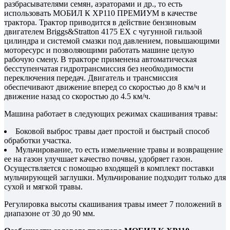
разбрасывателями семян, аэраторами и др., то есть
использовать МОБИЛ К XP110 ПРЕМИУМ в качестве
трактора. Трактор приводится в действие бензиновым
двигателем Briggs&Stratton 4175 EX с чугунной гильзой
цилиндра и системой смазки под давлением, повышающими
моторесурс и позволяющими работать машине целую
рабочую смену. В тракторе применена автоматическая
бесступенчатая гидротрансмиссия без необходимости
переключения передач. Двигатель и трансмиссия
обеспечивают движение вперед со скоростью до 8 км/ч и
движение назад со скоростью до 4.5 км/ч.
Машина работает в следующих режимах скашивания травы:
Боковой выброс травы дает простой и быстрый способ
обработки участка.
Мульчирование, то есть измельчение травы и возвращение
ее на газон улучшает качество почвы, удобряет газон.
Осуществляется c помощью входящей в комплект поставки
мульчирующей заглушки. Мульчирование подходит только для
сухой и мягкой травы.
Регулировка высоты скашивания травы имеет 7 положений в
диапазоне от 30 до 90 мм.