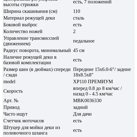
есть, 7 положений
высоты стрижки
Ширина скашивания (см)
110
Материал режущей деки
сталь
Боковой выброс
есть
Количество ножей
2
Управление трансмиссией
педальное
(движением)
Радиус поворота, минимальный
45 см
Наличие режущей деки в
есть
базовой комплектации
Размер шин (в дюймах) спереди
Передние 15х6.0-6"/ задние
/ сзади
18х8.5х8"
model
XP110 ПРЕМИУМ
вперед 0.8 до 8 км/час /
Скорость
назад 0 - 4.5 км/час
Арт. №
MBK0036330
Привод
задний
Часто ищут
Для дачи
Счетчик моточасов
есть
Штуцер для мойки деки из
есть
поливочного шланга