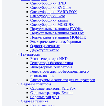
Снегоуборщики HND
Снегоуборщики EVOline
Снегоуборщики YARD FOX
Снегоуборщики Geos
Снегоуборщики Zimani
Снегоуборщики МОБИЛК
Подметальные машины EVOline
Подметальные машины Yard Fox
Подметальные машины МОБИЛК
Электрические снегоуборщики
Одноступенчатые
Двухступенчатые
Генераторы
Бензогенераторы HND
Генераторы базового типа
Инверторные генераторы
Генераторы для профессионального
использования
Аксессуары и запчасти для генераторов
Садовые тракторы
Садовые тракторы Yard Fox
Садовые тракторы Evoline
Садовые райдеры
Садовая техника
Газонокосилки