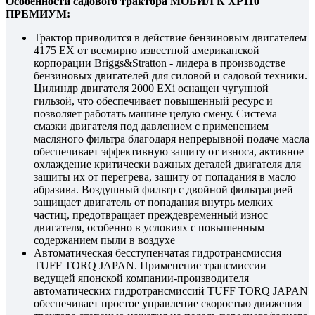
Особенности садового трактора МОБИЛ К
XP110
ПРЕМИУМ
:
Трактор приводится в действие бензиновым двигателем
4175 EX от всемирно известной американской
корпорации Briggs&Stratton - лидера в производстве
бензиновых двигателей для силовой и садовой техники.
Цилиндр двигателя 2000 EXi оснащен чугунной
гильзой, что обеспечивает повышенный ресурс и
позволяет работать машине целую смену. Система
смазки двигателя под давлением с применением
масляного фильтра благодаря непрерывной подаче масла
обеспечивает эффективную защиту от износа, активное
охлаждение критически важных деталей двигателя для
защиты их от перегрева, защиту от попадания в масло
абразива. Воздушный фильтр с двойной фильтрацией
защищает двигатель от попадания внутрь мелких
частиц, предотвращает преждевременный износ
двигателя, особенно в условиях с повышенным
содержанием пыли в воздухе
Автоматическая бесступенчатая гидротрансмиссия
TUFF TORQ JAPAN. Применение трансмиссии
ведущей японской компании-производителя
автоматических гидротрансмиссий TUFF TORQ JAPAN
обеспечивает простое управление скоростью движения