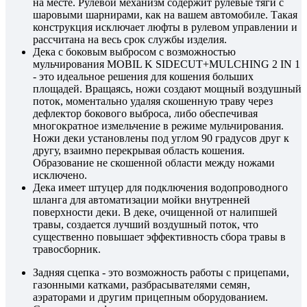
на месте. Рулевой механизм содержит рулевые тяги с
шаровыми шарнирами, как на вашем автомобиле. Такая
конструкция исключает люфты в рулевом управлении и
рассчитана на весь срок службы изделия.
Дека с боковым выбросом с возможностью
мульчирования MOBIL K SIDECUT+MULCHING 2 IN 1
- это идеальное решения для кошения больших
площадей. Вращаясь, ножи создают мощный воздушный
поток, моментально удаляя скошенную траву через
дефлектор бокового выброса, либо обеспечивая
многократное измельчение в режиме мульчирования.
Ножи деки установлены под углом 90 градусов друг к
другу, взаимно перекрывая область кошения.
Образование не скошенной области между ножами
исключено.
Дека имеет штуцер для подключения водопроводного
шланга для автоматизации мойки внутренней
поверхности деки. В деке, очищенной от налипшей
травы, создается лучший воздушный поток, что
существенно повышает эффективность сбора травы в
травосборник.
Задняя сцепка - это возможность работы с прицепами,
газонными катками, разбрасывателями семян,
аэраторами и другим прицепным оборудованием.