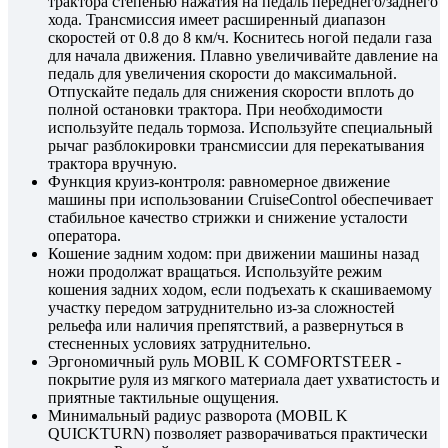
трактора степенью нажатия на педаль переднего/заднего
хода. Трансмиссия имеет расширенный диапазон
скоростей от 0.8 до 8 км/ч. Коснитесь ногой педали газа
для начала движения. Плавно увеличивайте давление на
педаль для увеличения скорости до максимальной.
Отпускайте педаль для снижения скорости вплоть до
полной остановки трактора. При необходимости
используйте педаль тормоза. Используйте специальный
рычаг разблокировки трансмиссии для перекатывания
трактора вручную.
Функция круиз-контроля: равномерное движение
машины при использовании СruiseControl обеспечивает
стабильное качество стрижки и снижение усталости
оператора.
Кошение задним ходом: при движении машины назад
ножи продолжат вращаться. Используйте режим
кошения задних ходом, если подъехать к скашиваемому
участку передом затруднительно из-за сложностей
рельефа или наличия препятствий, а развернуться в
стесненных условиях затруднительно.
Эргономичный руль MOBIL K COMFORTSTEER -
покрытие руля из мягкого материала дает ухватистость и
приятные тактильные ощущения.
Минимальный радиус разворота (MOBIL K
QUICKTURN) позволяет разворачиваться практически