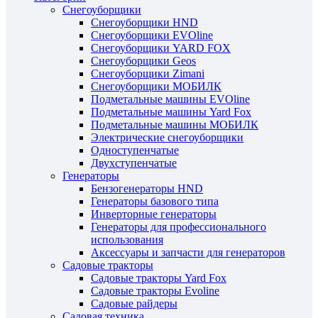
Снегоуборщики
Снегоуборщики HND
Снегоуборщики EVOline
Снегоуборщики YARD FOX
Снегоуборщики Geos
Снегоуборщики Zimani
Снегоуборщики МОБИЛК
Подметальные машины EVOline
Подметальные машины Yard Fox
Подметальные машины МОБИЛК
Электрические снегоуборщики
Одноступенчатые
Двухступенчатые
Генераторы
Бензогенераторы HND
Генераторы базового типа
Инверторные генераторы
Генераторы для профессионального
использования
Аксессуары и запчасти для генераторов
Садовые тракторы
Садовые тракторы Yard Fox
Садовые тракторы Evoline
Садовые райдеры
Садовая техника