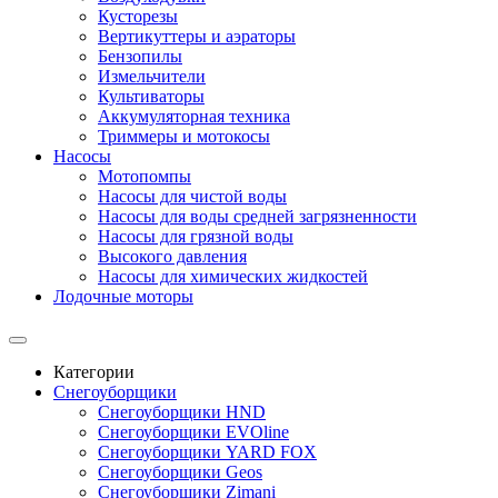
Кусторезы
Вертикуттеры и аэраторы
Бензопилы
Измельчители
Культиваторы
Аккумуляторная техника
Триммеры и мотокосы
Насосы
Мотопомпы
Насосы для чистой воды
Насосы для воды средней загрязненности
Насосы для грязной воды
Высокого давления
Насосы для химических жидкостей
Лодочные моторы
Категории
Снегоуборщики
Снегоуборщики HND
Снегоуборщики EVOline
Снегоуборщики YARD FOX
Снегоуборщики Geos
Снегоуборщики Zimani