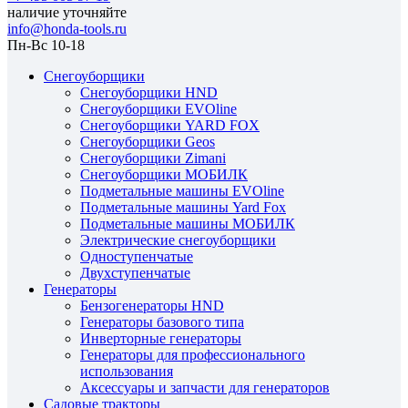
наличие уточняйте
info@honda-tools.ru
Пн-Вс 10-18
Снегоуборщики
Снегоуборщики HND
Снегоуборщики EVOline
Снегоуборщики YARD FOX
Снегоуборщики Geos
Снегоуборщики Zimani
Снегоуборщики МОБИЛК
Подметальные машины EVOline
Подметальные машины Yard Fox
Подметальные машины МОБИЛК
Электрические снегоуборщики
Одноступенчатые
Двухступенчатые
Генераторы
Бензогенераторы HND
Генераторы базового типа
Инверторные генераторы
Генераторы для профессионального
использования
Аксессуары и запчасти для генераторов
Садовые тракторы