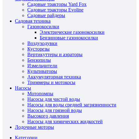
Садовые тракторы Yard Fox
Садовые тракторы Evoline
Садовые райдеры
Садовая техника
Газонокосилки
Электрические газонокосилки
Бензиновые газонокосилки
Воздуходувки
Кусторезы
Вертикуттеры и аэраторы
Бензопилы
Измельчители
Культиваторы
Аккумуляторная техника
Триммеры и мотокосы
Насосы
Мотопомпы
Насосы для чистой воды
Насосы для воды средней загрязненности
Насосы для грязной воды
Высокого давления
Насосы для химических жидкостей
Лодочные моторы
Категории