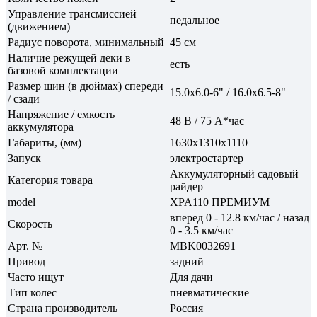
Управление трансмиссией
педальное
(движением)
Радиус поворота, минимальный
45 см
Наличие режущей деки в
есть
базовой комплектации
Размер шин (в дюймах) спереди
15.0х6.0-6" / 16.0х6.5-8"
/ сзади
Напряжение / емкость
48 В / 75 А*час
аккумулятора
Габариты, (мм)
1630х1310х1110
Запуск
электростартер
Аккумуляторный садовый
Категория товара
райдер
model
XPA110 ПРЕМИУМ
вперед 0 - 12.8 км/час / назад
Скорость
0 - 3.5 км/час
Арт. №
MBK0032691
Привод
задний
Часто ищут
Для дачи
Тип колес
пневматические
Страна производитель
Россия