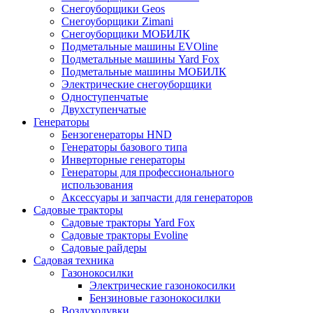
Снегоуборщики Geos
Снегоуборщики Zimani
Снегоуборщики МОБИЛК
Подметальные машины EVOline
Подметальные машины Yard Fox
Подметальные машины МОБИЛК
Электрические снегоуборщики
Одноступенчатые
Двухступенчатые
Генераторы
Бензогенераторы HND
Генераторы базового типа
Инверторные генераторы
Генераторы для профессионального
использования
Аксессуары и запчасти для генераторов
Садовые тракторы
Садовые тракторы Yard Fox
Садовые тракторы Evoline
Садовые райдеры
Садовая техника
Газонокосилки
Электрические газонокосилки
Бензиновые газонокосилки
Воздуходувки