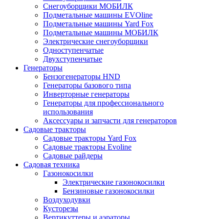
Снегоуборщики МОБИЛК
Подметальные машины EVOline
Подметальные машины Yard Fox
Подметальные машины МОБИЛК
Электрические снегоуборщики
Одноступенчатые
Двухступенчатые
Генераторы
Бензогенераторы HND
Генераторы базового типа
Инверторные генераторы
Генераторы для профессионального
использования
Аксессуары и запчасти для генераторов
Садовые тракторы
Садовые тракторы Yard Fox
Садовые тракторы Evoline
Садовые райдеры
Садовая техника
Газонокосилки
Электрические газонокосилки
Бензиновые газонокосилки
Воздуходувки
Кусторезы
Вертикуттеры и аэраторы