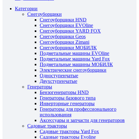
Категории
Снегоуборщики
Снегоуборщики HND
Снегоуборщики EVOline
Снегоуборщики YARD FOX
Снегоуборщики Geos
Снегоуборщики Zimani
Снегоуборщики МОБИЛК
Подметальные машины EVOline
Подметальные машины Yard Fox
Подметальные машины МОБИЛК
Электрические снегоуборщики
Одноступенчатые
Двухступенчатые
Генераторы
Бензогенераторы HND
Генераторы базового типа
Инверторные генераторы
Генераторы для профессионального
использования
Аксессуары и запчасти для генераторов
Садовые тракторы
Садовые тракторы Yard Fox
Садовые тракторы Evoline