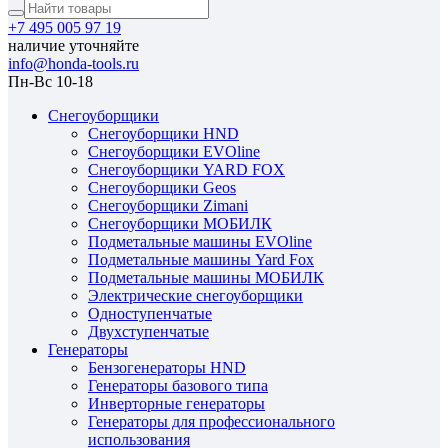
+7 495 005 97 19
наличие уточняйте
info@honda-tools.ru
Пн-Вс 10-18
Снегоуборщики
Снегоуборщики HND
Снегоуборщики EVOline
Снегоуборщики YARD FOX
Снегоуборщики Geos
Снегоуборщики Zimani
Снегоуборщики МОБИЛК
Подметальные машины EVOline
Подметальные машины Yard Fox
Подметальные машины МОБИЛК
Электрические снегоуборщики
Одноступенчатые
Двухступенчатые
Генераторы
Бензогенераторы HND
Генераторы базового типа
Инверторные генераторы
Генераторы для профессионального
использования