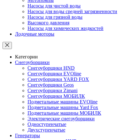
Мотопомпы
Насосы для чистой воды
Насосы для воды средней загрязненности
Насосы для грязной воды
Высокого давления
Насосы для химических жидкостей
Лодочные моторы
Категории
Снегоуборщики
Снегоуборщики HND
Снегоуборщики EVOline
Снегоуборщики YARD FOX
Снегоуборщики Geos
Снегоуборщики Zimani
Снегоуборщики МОБИЛК
Подметальные машины EVOline
Подметальные машины Yard Fox
Подметальные машины МОБИЛК
Электрические снегоуборщики
Одноступенчатые
Двухступенчатые
Генераторы